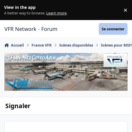
Aller au contenu
View in the app
×
Di
A better way to browse.
Learn more
.
VFR Network - Forum
Se connecter
Accueil
France VFR
Scènes disponibles
Scènes pour MSF
Signaler