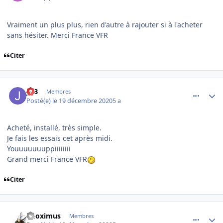
Vraiment un plus plus, rien d'autre à rajouter si à l'acheter
sans hésiter. Merci France VFR
Citer
comment_233528
Author stats
JPB
Membres
Posté(e)
le 19 décembre 2020
5 a
Acheté, installé, très simple.
Je fais les essais cet après midi.
Youuuuuuuppiiiiiiii
Grand merci France VFR
Citer
comment_233531
Author stats
Phoximus
Membres