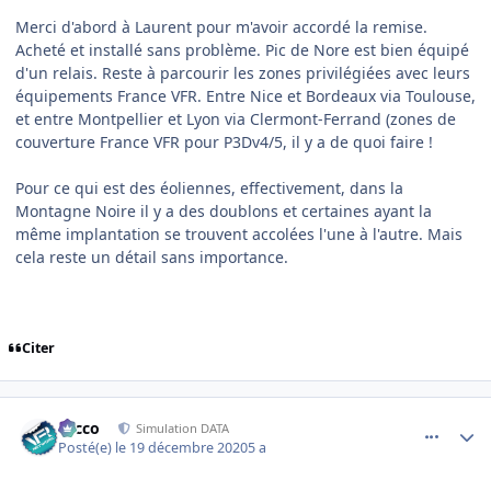
Merci d'abord à Laurent pour m'avoir accordé la remise.
Acheté et installé sans problème. Pic de Nore est bien équipé
d'un relais. Reste à parcourir les zones privilégiées avec leurs
équipements France VFR. Entre Nice et Bordeaux via Toulouse,
et entre Montpellier et Lyon via Clermont-Ferrand (zones de
couverture France VFR pour P3Dv4/5, il y a de quoi faire !
Pour ce qui est des éoliennes, effectivement, dans la
Montagne Noire il y a des doublons et certaines ayant la
même implantation se trouvent accolées l'une à l'autre. Mais
cela reste un détail sans importance.
Citer
comment_233537
Author stats
Nicco
Simulation DATA
Posté(e)
le 19 décembre 2020
5 a