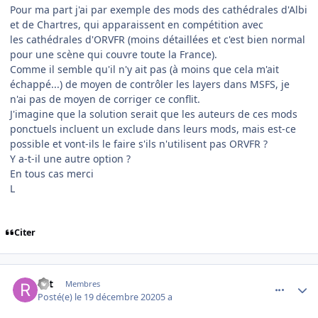
Pour ma part j'ai par exemple des mods des cathédrales d'Albi
et de Chartres, qui apparaissent en compétition avec
les cathédrales d'ORVFR (moins détaillées et c'est bien normal
pour une scène qui couvre toute la France).
Comme il semble qu'il n'y ait pas (à moins que cela m'ait
échappé...) de moyen de contrôler les layers dans MSFS, je
n'ai pas de moyen de corriger ce conflit.
J'imagine que la solution serait que les auteurs de ces mods
ponctuels incluent un exclude dans leurs mods, mais est-ce
possible et vont-ils le faire s'ils n'utilisent pas ORVFR ?
Y a-t-il une autre option ?
En tous cas merci
L
Citer
comment_233536
Author stats
rlrt
Membres
Posté(e)
le 19 décembre 2020
5 a