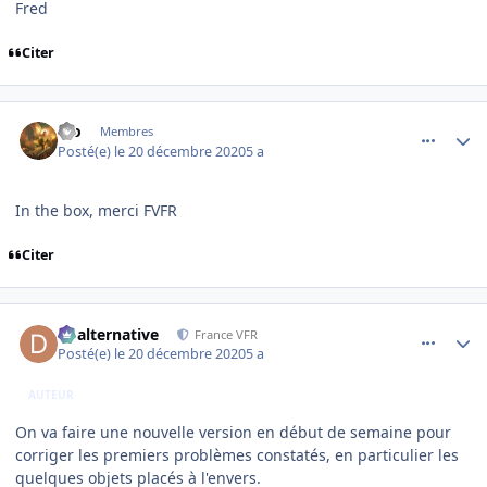
Fred
Citer
comment_233545
Author stats
cro
Membres
Posté(e)
le 20 décembre 2020
5 a
In the box, merci FVFR
Citer
comment_233546
Author stats
dbalternative
France VFR
Posté(e)
le 20 décembre 2020
5 a
AUTEUR
On va faire une nouvelle version en début de semaine pour
corriger les premiers problèmes constatés, en particulier les
quelques objets placés à l'envers.