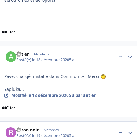
Citer
comment_233521
Author stats
antier
Membres
Posté(e)
le 18 décembre 2020
5 a
Payé, chargé, installé dans Community ! Merci
Yapluka...
Modifié
le 18 décembre 2020
5 a
par antier
Citer
comment_233525
Author stats
Baron noir
Membres
Posté(e)
le 19 décembre 2020
5 a