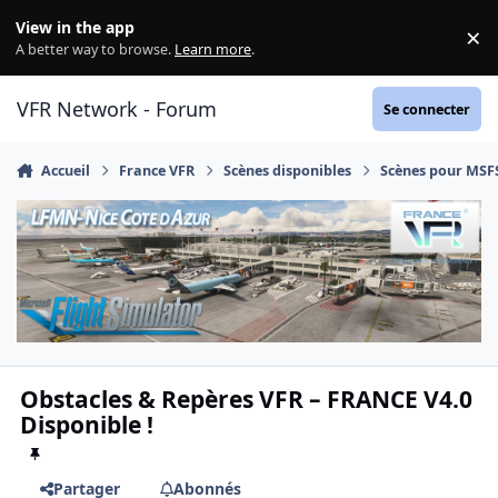
Aller au contenu
View in the app
×
Di
A better way to browse.
Learn more
.
VFR Network - Forum
Se connecter
Accueil
France VFR
Scènes disponibles
Scènes pour MSF
Obstacles & Repères VFR – FRANCE V4.0
Disponible !
Partager
Abonnés