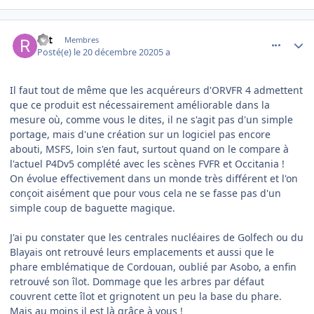
comment_233548
Author stats
rlrt
Membres
Posté(e)
le 20 décembre 2020
5 a
Il faut tout de même que les acquéreurs d'ORVFR 4 admettent
que ce produit est nécessairement améliorable dans la
mesure où, comme vous le dites, il ne s'agit pas d'un simple
portage, mais d'une création sur un logiciel pas encore
abouti, MSFS, loin s'en faut, surtout quand on le compare à
l'actuel P4Dv5 complété avec les scènes FVFR et Occitania !
On évolue effectivement dans un monde très différent et l'on
conçoit aisément que pour vous cela ne se fasse pas d'un
simple coup de baguette magique.
J'ai pu constater que les centrales nucléaires de Golfech ou du
Blayais ont retrouvé leurs emplacements et aussi que le
phare emblématique de Cordouan, oublié par Asobo, a enfin
retrouvé son îlot. Dommage que les arbres par défaut
couvrent cette îlot et grignotent un peu la base du phare.
Mais au moins il est là grâce à vous !