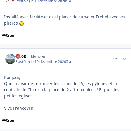
Posté(e)
le 19 décembre 2020
5 a
Installé avec facilité et quel plaisir de survoler Fréhel avec les
phares
Citer
comment_233532
Author stats
clo08
Membres
Posté(e)
le 19 décembre 2020
5 a
Bonjour,
Quel plaisir de retrouver les relais de TV, les pylônes et la
centrale de Chooz à la place de 2 affreux blocs ! Et puis les
petites églises.
Vive FranceVFR.
Citer