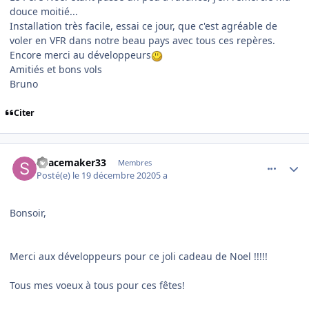
douce moitié...
Installation très facile, essai ce jour, que c'est agréable de
voler en VFR dans notre beau pays avec tous ces repères.
Encore merci au développeurs
Amitiés et bons vols
Bruno
Citer
comment_233544
Author stats
Spacemaker33
Membres
Posté(e)
le 19 décembre 2020
5 a
Bonsoir,
Merci aux développeurs pour ce joli cadeau de Noel !!!!!
Tous mes voeux à tous pour ces fêtes!