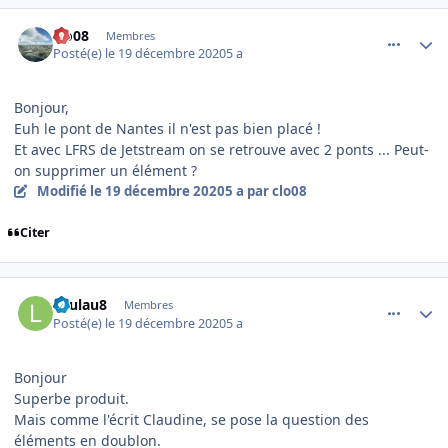
comment_233534
Author stats
clo08
Membres
Posté(e)
le 19 décembre 2020
5 a
Bonjour,
Euh le pont de Nantes il n'est pas bien placé !
Et avec LFRS de Jetstream on se retrouve avec 2 ponts ... Peut-
on supprimer un élément ?
Modifié
le 19 décembre 2020
5 a
par clo08
Citer
comment_233535
Author stats
Laulau8
Membres
Posté(e)
le 19 décembre 2020
5 a
Bonjour
Superbe produit.
Mais comme l'écrit Claudine, se pose la question des
éléments en doublon.