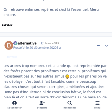
On retrouve enfin ses repères et c'est là l'essentiel. Merci
encore.
Citer
comment_233549
Author stats
dbalternative
France VFR
Posté(e)
le 20 décembre 2020
5 a
AUTEUR
Les arbres trop nombreux et la lande qui est représentée par
des forêts posent des problèmes c'est certain, problèmes qui
n'existaient pas sur les autres simus
pour les phares on va
les déblayer, c'est tout à fait faisable, comme beaucoup
d'autres choses qui seront corrigées, améliorées et ajoutées...
Donc pas d'inquiétude ni de conclusion hâtive, le fond est
bien là et on a fait en sorte d'avoir désormais une base solide
pour permettre des évolutions plus aisées.
Se connecter
S’inscrire
Rechercher
Menu