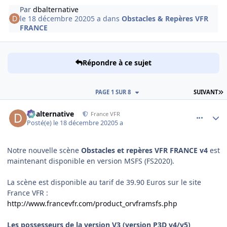
Par
dbalternative
le 18 décembre 2020
5 a
dans
Obstacles & Repères VFR
FRANCE
Répondre à ce sujet
D
PAGE 1 SUR 8
SUIVANT
comment_233519
Author stats
dbalternative
France VFR
Posté(e)
le 18 décembre 2020
5 a
Notre nouvelle scène
Obstacles et repères VFR FRANCE v4
est
maintenant disponible en version MSFS (FS2020).
La scène est disponible au tarif de 39.90 Euros sur le site
France VFR
:
http://www.francevfr.com/product_orvframsfs.php
Les possesseurs de la version V3 (version P3D v4/v5)