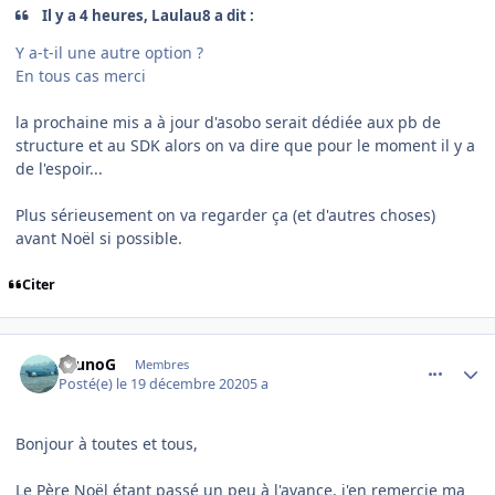
Il y a 4 heures, Laulau8 a dit :
Y a-t-il une autre option ?
En tous cas merci
la prochaine mis a à jour d'asobo serait dédiée aux pb de
structure et au SDK alors on va dire que pour le moment il y a
de l'espoir...
Plus sérieusement on va regarder ça (et d'autres choses)
avant Noël si possible.
Citer
comment_233542
Author stats
BrunoG
Membres
Posté(e)
le 19 décembre 2020
5 a
Bonjour à toutes et tous,
Le Père Noël étant passé un peu à l'avance, j'en remercie ma