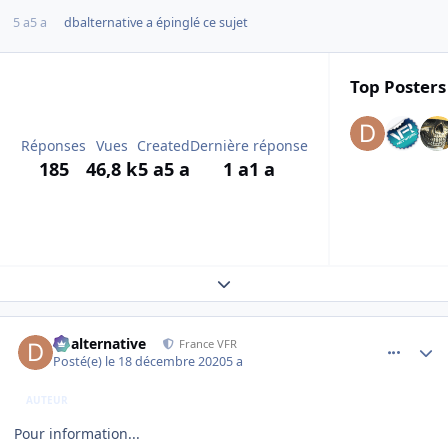
5 a
5 a
dbalternative
a épinglé ce sujet
Top Posters 
Réponses
Vues
Created
Dernière réponse
185
46,8 k
5 a
5 a
1 a
1 a
Expand topic overview
comment_233520
Author stats
dbalternative
France VFR
Posté(e)
le 18 décembre 2020
5 a
AUTEUR
Pour information...