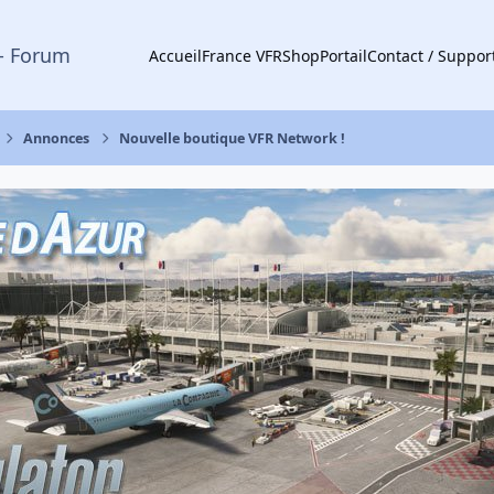
- Forum
Accueil
France VFR
Shop
Portail
Contact / Suppor
Annonces
Nouvelle boutique VFR Network !