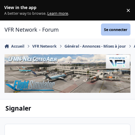
Aller au contenu
View in the app
×
Di
A better way to browse.
Learn more
.
VFR Network - Forum
Se connecter
Accueil
VFR Network
Général - Annonces - Mises à jour
Signaler