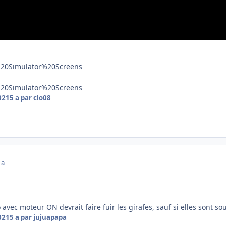
2021
5 a
par clo08
 a
o avec moteur ON devrait faire fuir les girafes, sauf si elles sont s
2021
5 a
par jujuapapa