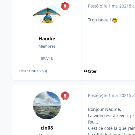
Posté(e)
le 1 mai 2021
5 a
Trop beau !
Handie
Membres
7,1 k
messages
Lieu :
Douai (59)
Citer
Posté(e)
le 1 mai 2021
5 a
Bonjour Nadine,
La vidéo est à revoir, 
fou ...
clo08
C'est ce coté là que j'
Il suffit de taper "faun