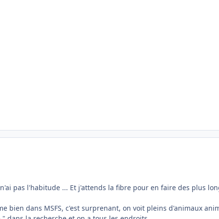
je n'ai pas l'habitude ... Et j'attends la fibre pour en faire des pl
aime bien dans MSFS, c'est surprenant, on voit pleins d'animaux ani
e " dans la recherche et on a tous les endroits.