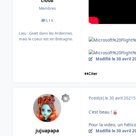
clo08
Membres
3,1 k
messages
Lieu :
Givet dans les Ardennes,
mais le coeur est en Bretagne.
Modifié
le 30 avril 
Citer
Posté(e)
le 30 avril 2021
5
C'est beau !
Pour la video, un hélic
jujuapapa
Modifié
le 30 avril 