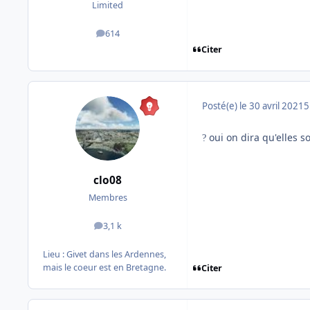
Limited
614
messages
Citer
Posté(e)
le 30 avril 2021
5
oui on dira qu'elles s
?
clo08
Membres
3,1 k
messages
Lieu :
Givet dans les Ardennes,
mais le coeur est en Bretagne.
Citer