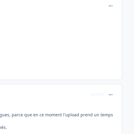
comment_237
comment_237
AUTEUR
us longues, parce que en ce moment l'upload prend un temps
més.