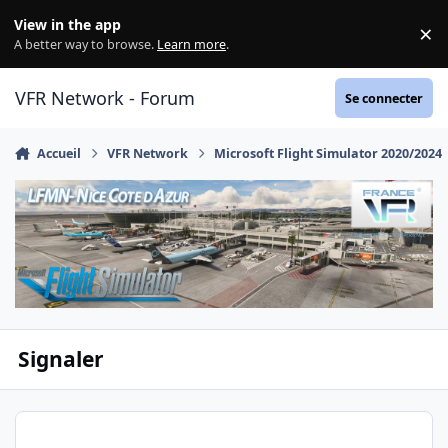
Aller au contenu
View in the app
×
Di
A better way to browse.
Learn more
.
VFR Network - Forum
Se connecter
Accueil
VFR Network
Microsoft Flight Simulator 2020/2024
Signaler