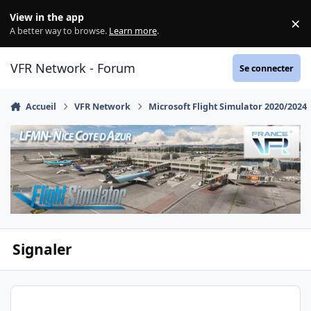
Aller au contenu
View in the app
×
Di
A better way to browse.
Learn more
.
VFR Network - Forum
Se connecter
Accueil
VFR Network
Microsoft Flight Simulator 2020/2024
Signaler