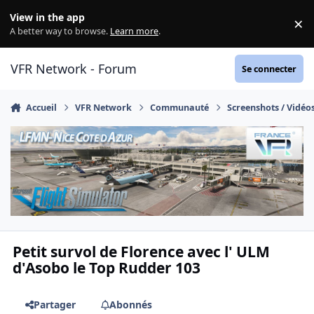
Aller au contenu
View in the app
×
Di
A better way to browse.
Learn more
.
VFR Network - Forum
Se connecter
Accueil
VFR Network
Communauté
Screenshots / Vidéo
Petit survol de Florence avec l' ULM
d'Asobo le Top Rudder 103
Partager
Abonnés