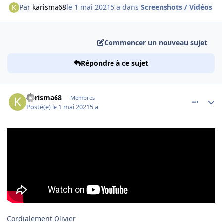
Par
karisma68
le 1 mai 2021
5 a
dans
Screenshots / Vidéos
Commencer un nouveau sujet
Répondre à ce sujet
comment_237299
Author stats
karisma68
Membres
Posté(e)
le 1 mai 2021
5 a
Cordialement Olivier