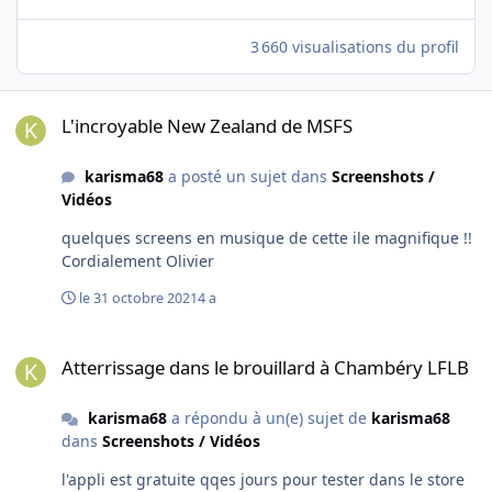
3 660 visualisations du profil
L'incroyable New Zealand de MSFS
L'incroyable New Zealand de MSFS
karisma68
a posté un sujet dans
Screenshots /
Vidéos
quelques screens en musique de cette ile magnifique !!
Cordialement Olivier
le 31 octobre 2021
4 a
Atterrissage dans le brouillard à Chambéry LFLB
Atterrissage dans le brouillard à Chambéry LFLB
karisma68
a répondu à un(e) sujet de
karisma68
dans
Screenshots / Vidéos
l'appli est gratuite qqes jours pour tester dans le store