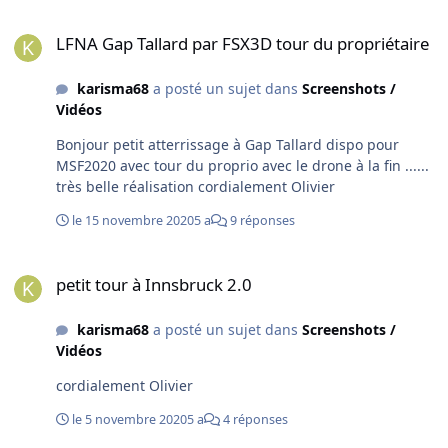
LFNA Gap Tallard par FSX3D tour du propriétaire
LFNA Gap Tallard par FSX3D tour du propriétaire
karisma68
a posté un sujet dans
Screenshots /
Vidéos
Bonjour petit atterrissage à Gap Tallard dispo pour
MSF2020 avec tour du proprio avec le drone à la fin ......
très belle réalisation cordialement Olivier
le 15 novembre 2020
5 a
9 réponses
petit tour à Innsbruck 2.0
petit tour à Innsbruck 2.0
karisma68
a posté un sujet dans
Screenshots /
Vidéos
cordialement Olivier
le 5 novembre 2020
5 a
4 réponses