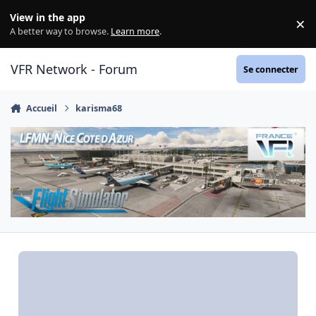
Aller au contenu
View in the app
×
Di
A better way to browse.
Learn more
.
VFR Network - Forum
Se connecter
Accueil
karisma68