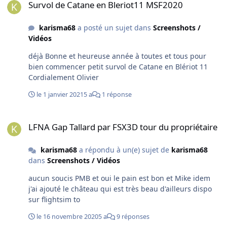
Survol de Catane en Bleriot11 MSF2020
karisma68
a posté un sujet dans
Screenshots /
Vidéos
déjà Bonne et heureuse année à toutes et tous pour
bien commencer petit survol de Catane en Blériot 11
Cordialement Olivier
le 1 janvier 2021
5 a
1 réponse
LFNA Gap Tallard par FSX3D tour du propriétaire
LFNA Gap Tallard par FSX3D tour du propriétaire
karisma68
a répondu à un(e) sujet de
karisma68
dans
Screenshots / Vidéos
aucun soucis PMB et oui le pain est bon et Mike idem
j'ai ajouté le château qui est très beau d'ailleurs dispo
sur flightsim to
le 16 novembre 2020
5 a
9 réponses