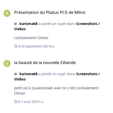
Présentation du Pilatus PC6 de Milviz
Présentation du Pilatus PC6 de Milviz
karisma68
a posté un sujet dans
Screenshots /
Vidéos
cordialement Olivier
le 26 septembre 2021
4 a
la beauté de la nouvelle Zélande
la beauté de la nouvelle Zélande
karisma68
a posté un sujet dans
Screenshots /
Vidéos
petit vol à Queenstown avec le c140 Cordialement
Olivier
le 1 août 2021
5 a
petit Test update 5 Corse avec mon avion préféré le PT 17