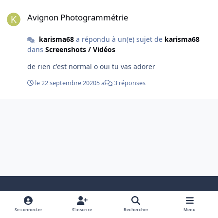
Avignon Photogrammétrie
Avignon Photogrammétrie
karisma68
a répondu à un(e) sujet de
karisma68
dans
Screenshots / Vidéos
de rien c'est normal o oui tu vas adorer
le 22 septembre 2020
5 a
3 réponses
Light Mode
Dark Mode
System Preference
i
f
y
Se connecter
S’inscrire
Rechercher
Menu
n
a
o