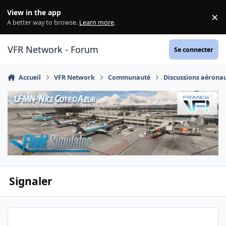
Aller au contenu
View in the app
×
Di
A better way to browse.
Learn more
.
VFR Network - Forum
Se connecter
Accueil
VFR Network
Communauté
Discussions aérona
Signaler