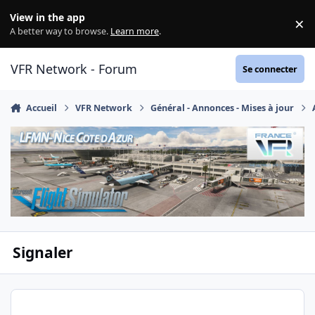
Aller au contenu
View in the app
×
Di
A better way to browse.
Learn more
.
VFR Network - Forum
Se connecter
Accueil
VFR Network
Général - Annonces - Mises à jour
Signaler