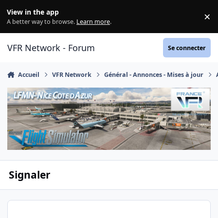
Aller au contenu
View in the app
×
Di
A better way to browse.
Learn more
.
VFR Network - Forum
Se connecter
Accueil
VFR Network
Général - Annonces - Mises à jour
Signaler