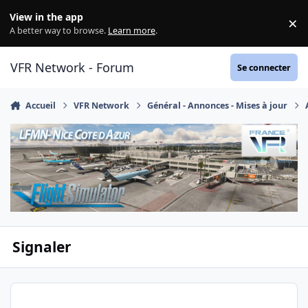
Aller au contenu
View in the app
×
Di
A better way to browse.
Learn more
.
VFR Network - Forum
Se connecter
Accueil
VFR Network
Général - Annonces - Mises à jour
Signaler