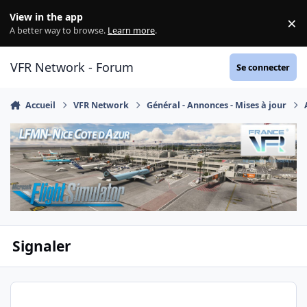
Aller au contenu
View in the app
×
Di
A better way to browse.
Learn more
.
VFR Network - Forum
Se connecter
Accueil
VFR Network
Général - Annonces - Mises à jour
Signaler