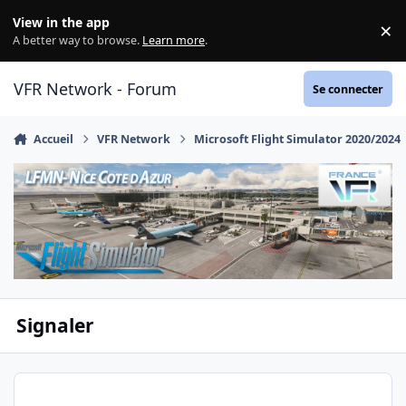
Aller au contenu
View in the app
×
Di
A better way to browse.
Learn more
.
VFR Network - Forum
Se connecter
Accueil
VFR Network
Microsoft Flight Simulator 2020/2024
Signaler