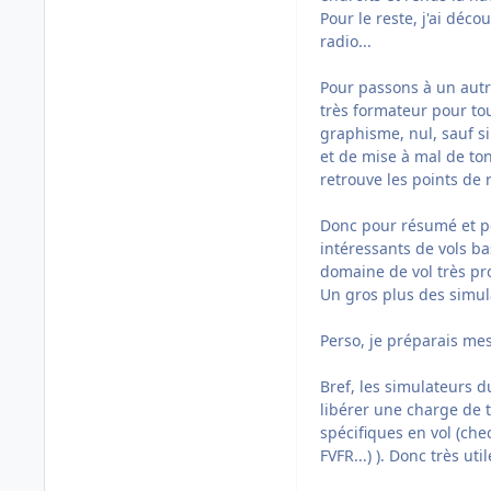
Pour le reste, j'ai déco
radio...
Pour passons à un autre
très formateur pour tou
graphisme, nul, sauf s
et de mise à mal de ton
retrouve les points de
Donc pour résumé et po
intéressants de vols b
domaine de vol très pro
Un gros plus des simula
Perso, je préparais mes 
Bref, les simulateurs
libérer une charge de t
spécifiques en vol (che
FVFR...) ). Donc très u