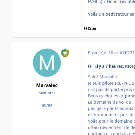
FVFR...) ). Donc très u
Voila un petit retour s
Citer
Posté(e)
le 10 avril 2023
3
Il y a 7 heures, Pzorg
Salut Marvalec.
Je suis pilote IRL (PPL 
Marvalec
n'ai pas de partie pris
Membres
Bons quelques argument
Le domaine de vol de FS
794
messages
pas géré par le simulat
d'entrainement possible
Voila pour le domaine de
d'eau deviennent de fl
endroits et rends la n