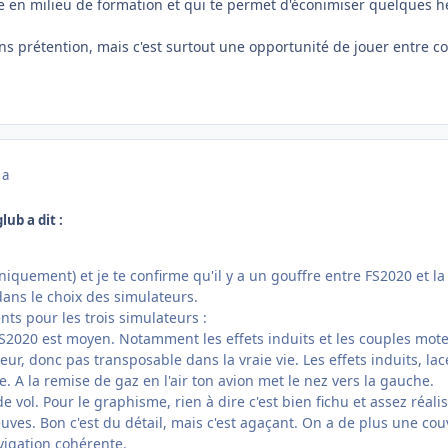
tile en milieu de formation et qui te permet d'éconimiser quelques 
ans prétention, mais c'est surtout une opportunité de jouer entre co
 a
lub a dit :
uniquement) et je te confirme qu'il y a un gouffre entre FS2020 et la
 dans le choix des simulateurs.
s pour les trois simulateurs :
2020 est moyen. Notamment les effets induits et les couples moteur
eur, donc pas transposable dans la vraie vie. Les effets induits, la
. A la remise de gaz en l'air ton avion met le nez vers la gauche.
 vol. Pour le graphisme, rien à dire c'est bien fichu et assez réalis
euves. Bon c'est du détail, mais c'est agaçant. On a de plus une co
avigation cohérente.