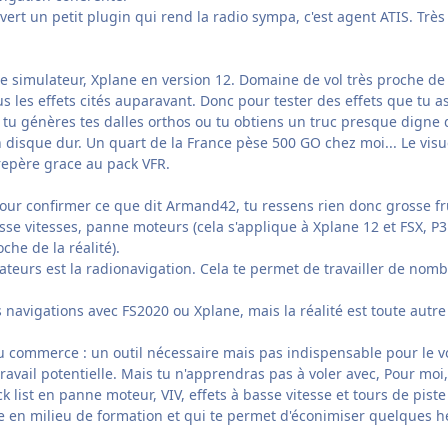
uvert un petit plugin qui rend la radio sympa, c'est agent ATIS. Trè
 simulateur, Xplane en version 12. Domaine de vol très proche de c
s les effets cités auparavant. Donc pour tester des effets que tu as 
i tu génères tes dalles orthos ou tu obtiens un truc presque dign
 disque dur. Un quart de la France pèse 500 GO chez moi... Le visu
 repère grace au pack VFR.
ur confirmer ce que dit Armand42, tu ressens rien donc grosse fru
asse vitesses, panne moteurs (cela s'applique à Xplane 12 et FSX, 
che de la réalité).
teurs est la radionavigation. Cela te permet de travailler de nomb
navigations avec FS2020 ou Xplane, mais la réalité est toute autre (vo
 du commerce
:
un outil nécessaire mais pas indispensable pour le 
ravail potentielle. Mais tu n'apprendras pas à voler avec, Pour mo
ck list en panne moteur, VIV, effets à basse vitesse et tours de pis
tile en milieu de formation et qui te permet d'éconimiser quelques 