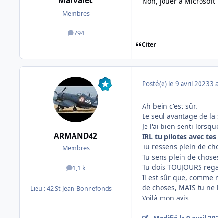
Marvalec
Non, jouer à Microsoft 
Membres
794
messages
Citer
Posté(e)
le 9 avril 2023
3 
Ah bein c'est sûr.
Le seul avantage de la 
Je l'ai bien senti lorsq
ARMAND42
IRL tu pilotes avec tes
Tu ressens plein de ch
Membres
Tu sens plein de choses
Tu dois TOUJOURS regar
1,1 k
messages
Il est sûr que, comme 
de choses, MAIS tu ne l
Lieu :
42 St Jean-Bonnefonds
Voilà mon avis.
Modifié
le 9 avril 20