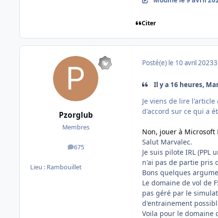
Citer
Posté(e)
le 10 avril 2023
3
Il y a 16 heures, Mar
Je viens de lire l'artic
d'accord sur ce qui a été
Pzorglub
Membres
Non, jouer à Microsoft 
Salut Marvalec.
675
messages
Je suis pilote IRL (PPL 
n'ai pas de partie pris
Lieu :
Rambouillet
Bons quelques argument
Le domaine de vol de FS
pas géré par le simulat
d'entrainement possible
Voila pour le domaine de