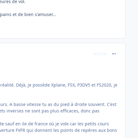
heures de vol.
pains et de bien s'amuser...
comment_246
AUTEUR
 réalité. Déjà, je possède Xplane, FSX, P3DV5 et FS2020, je
s. A basse vitesse tu as du pied à droite souvent. C'est
cets inverses ne sont pas plus efficaces, donc pas
te sauf en ile de france où je vole car les petits cours
uverture FVFR qui donnent les points de repères aux bons