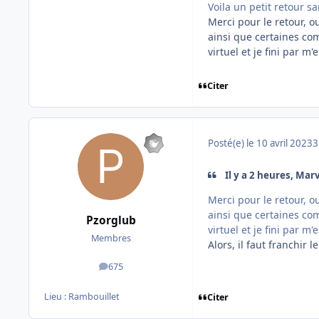
Voila un petit retour s
Merci pour le retour, o
ainsi que certaines co
virtuel et je fini par 
Citer
Posté(e)
le 10 avril 2023
3
Il y a 2 heures, Marv
Merci pour le retour, o
ainsi que certaines co
Pzorglub
virtuel et je fini par 
Membres
Alors, il faut franchir 
675
messages
Lieu :
Rambouillet
Citer