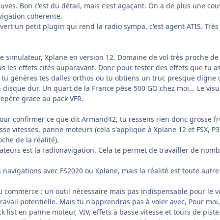
euves. Bon c'est du détail, mais c'est agaçant. On a de plus une co
avigation cohérente.
uvert un petit plugin qui rend la radio sympa, c'est agent ATIS. Trè
 simulateur, Xplane en version 12. Domaine de vol très proche de c
s les effets cités auparavant. Donc pour tester des effets que tu as 
i tu génères tes dalles orthos ou tu obtiens un truc presque dign
 disque dur. Un quart de la France pèse 500 GO chez moi... Le visu
 repère grace au pack VFR.
ur confirmer ce que dit Armand42, tu ressens rien donc grosse fru
asse vitesses, panne moteurs (cela s'applique à Xplane 12 et FSX, 
che de la réalité).
teurs est la radionavigation. Cela te permet de travailler de nomb
navigations avec FS2020 ou Xplane, mais la réalité est toute autre (vo
 du commerce
:
un outil nécessaire mais pas indispensable pour le 
ravail potentielle. Mais tu n'apprendras pas à voler avec, Pour mo
ck list en panne moteur, VIV, effets à basse vitesse et tours de pis