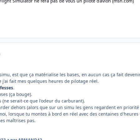
Flight Simulator ne fera pas de vous un pilote d’avion (msn.com)
a
simu, est que ça matérialise les bases, en aucun cas ça fait devenir
ue j'ai fait mes quelques heures de pilotage réel.
 fesses
.
oses (ça bouge).
 (ne serait-ce que l'odeur du carburant).
der dehors (alors que sur un simu les gens regardent en priorité 
moi, lorsque tu montes à bord en réel avec des centaines d'heure
es maîtrises pas.
23
3 a
par ARMAND42