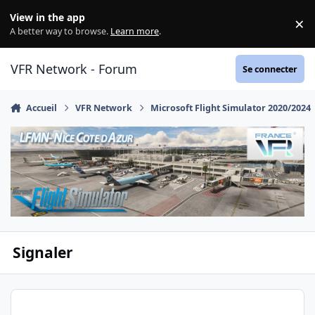
Aller au contenu
View in the app
×
Di
A better way to browse.
Learn more
.
VFR Network - Forum
Se connecter
Accueil
VFR Network
Microsoft Flight Simulator 2020/2024
Signaler