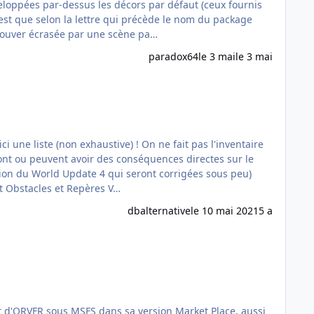
 est que selon la lettre qui précède le nom du package
trouver écrasée par une scène pa…
paradox64
le 3 mai
le 3 mai
 une liste (non exhaustive) ! On ne fait pas l'inventaire
 ont ou peuvent avoir des conséquences directes sur le
it Obstacles et Repères V…
dbalternative
le 10 mai 2021
5 a
t d'ORVFR sous MSFS dans sa version Market Place, aussi