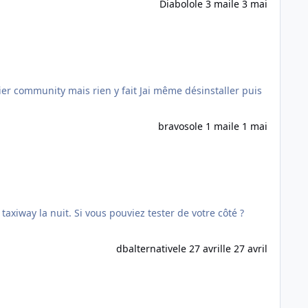
Diabolo
le 3 mai
le 3 mai
sier community mais rien y fait Jai même désinstaller puis
bravoso
le 1 mai
le 1 mai
dbalternative
le 27 avril
le 27 avril