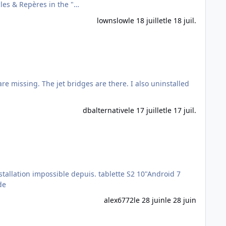
tacles & Repères in the "…
lownslow
le 18 juillet
le 18 juil.
re missing. The jet bridges are there. I also uninstalled
dbalternative
le 17 juillet
le 17 juil.
e votre aide
alex6772
le 28 juin
le 28 juin