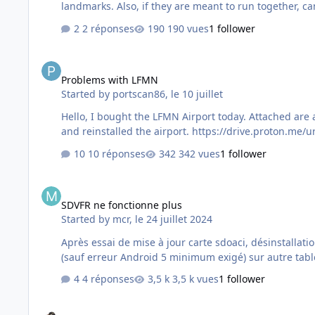
landmarks. Also, if they are meant to run tog
2 réponses
190 vues
1 follower
Problems with LFMN
Problems with LFMN
Started by
portscan86
,
le 10 juillet
Hello, I bought the LFMN Airport today. Attached are 
10 réponses
342 vues
1 follower
SDVFR ne fonctionne plus
SDVFR ne fonctionne plus
Started by
mcr
,
le 24 juillet 2024
Après essai de mise à jour carte sdoaci, désinstallation OK , réinstallation impossible. Désinstallation de l' appli, ok, réinstallation impossible depuis. tablette S2 10"Android 7
4 réponses
3,5 k vues
1 follower
Nouveau batiment sur msfs 2020