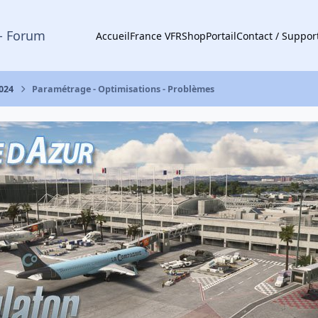
- Forum
Accueil
France VFR
Shop
Portail
Contact / Suppor
2024
Paramétrage - Optimisations - Problèmes