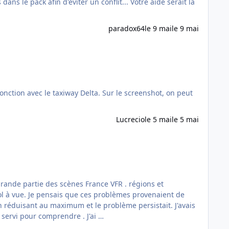
paradox64
le 9 mai
le 9 mai
Lucrecio
le 5 mai
le 5 mai
en réduisant au maximum et le problème persistait. J'avais
la piste 30 LFPQ ( fontenay trésigny ) sur la scène aéroports Paris Je m'en suis servi pour comprendre . J'ai …