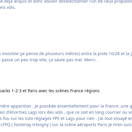
r l'un de ceux proposés dans le pack afin d'éviter un conflit... Votre aide serait la
e ne pense pas être seul dans ce cas..) Bons vols.
n passe un peu trop vite, ça saute pas mal. Merci.
-2-3 et Paris avec les scènes France régions
packs 1-2-3 et Paris avec les scènes France régions
fou sur les tuto réglages FPS et Lags pour rien . J'ai tout essayé 
un LAG de plusieurs seconde à l'arrivée de 