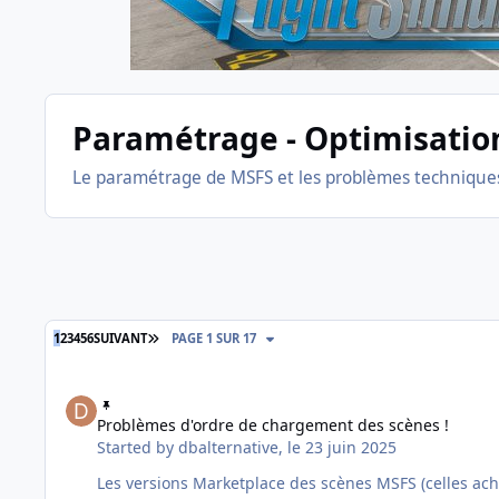
Paramétrage - Optimisatio
Le paramétrage de MSFS et les problèmes techniques
DERNIÈRE PAGE
1
2
3
4
5
6
SUIVANT
PAGE 1 SUR 17
Problèmes d'ordre de chargement des scènes !
Problèmes d'ordre de chargement des scènes !
Started by
dbalternative
,
le 23 juin 2025
Les versions Marketplace des scènes MSFS (celles ache