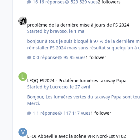
16 réponses
529 vues
2 followers
problème de la dernière mise à jours de FS 2024
problème de la dernière mise à jours de FS 2024
Started by
bravoso
,
le 1 mai
bonjour à tous je suis bloqué à 97 % de la dernière mi
réinstaller FS 2024 mais sans résultat si quelqu'un à u
0 réponse
95 vues
1 follower
LFQQ FS2024 - Problème lumières taxiway Papa
LFQQ FS2024 - Problème lumières taxiway Papa
Started by
Lucrecio
,
le 27 avril
Bonjour, Les lumières vertes du taxiway Papa sont toutes orientées à presque 90 degrés, ce qui ne permet pas de voir le taxiway la nuit. Si vous pouviez tester de votre côté ?
Merci.
1 réponse
117 vues
1 follower
LFOI Abbeville avec la scène VFR Nord-Est V102
LFOI Abbeville avec la scène VFR Nord-Est V102