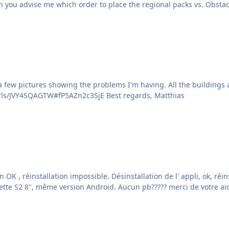
ether, can you advise me which order to place the regional packs vs. Obs
a few pictures showing the problems I'm having. All the buildings a
and reinstalled the airport. https://drive.proton.me/urls/JVY4SQAGTW#fP5AZn2c3SjE Best regards, Matthias
(sauf erreur Android 5 minimum exigé) sur autre tablette S2 8", même version Android. Aucun pb????? merci d