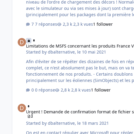
niveau de l'ordre de chargement des décors ! Normalement toutes les scènes dites "addons" c'est à dire des scènes développées par-dessus les décors par défaut (ceux fournis
avec le simulateur ou via ses mises à jour) sont char
(principalement pour les packages dont la première l
7 réponses
2,3 k vues
1 follower
Limitations de MSFS concernant les produits France VFR !
Limitations de MSFS concernant les produits France V
Started by
dbalternative
,
le 10 mai 2021
Afin d'éviter de se répéter des dizaines de fois en r
complet, ce n'est absolument pas le but, mais on va t
fonctionnement de nos produits. - Certains doublons d'objets (en dehors de ceux provoqués normalement par l'installation du World Update 4 qui seront corrigées sous peu)
principalement sur les éoliennes (SimObjects) et les p
0 réponse
2,8 k vues
1 follower
Urgent ! Demande de confirmation format de fichier scène !
Urgent ! Demande de confirmation format de fichier s
2
Started by
dbalternative
,
le 18 mars 2021
On est en contact régulier avec Microsoft pour régle