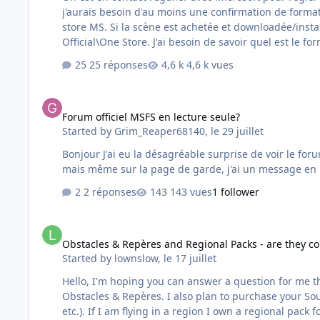
j'aurais besoin d'au moins une confirmation de format
store MS. Si la scène est achetée et downloadée/installée depuis le market place, elle se retrouve normalement non pas dans le répertoire Community mais dans le répertoire
Official\One Store. J'ai besoin de savoi
25 réponses
4,6 k vues
Forum officiel MSFS en lecture seule?
Forum officiel MSFS en lecture seule?
Started by
Grim_Reaper68140
,
le 29 juillet
Bonjour J'ai eu la désagréable surprise de voir le forum officiel MSFS en lecture seule ce soir. En effet pas moyen de répondre dans des sujets. Je suis bien connecté au forum,
mais même sur la page de garde, j'ai un message en 
2 réponses
143 vues
1 follower
Obstacles & Repères and Regional Packs - are they compatib
Obstacles & Repères and Regional Packs - are they c
Started by
lownslow
,
le 17 juillet
Hello, I'm hoping you can answer a question for me 
Obstacles & Repères. I also plan to purchase your Sout
etc.). If I am flying in a region I own a regional pac