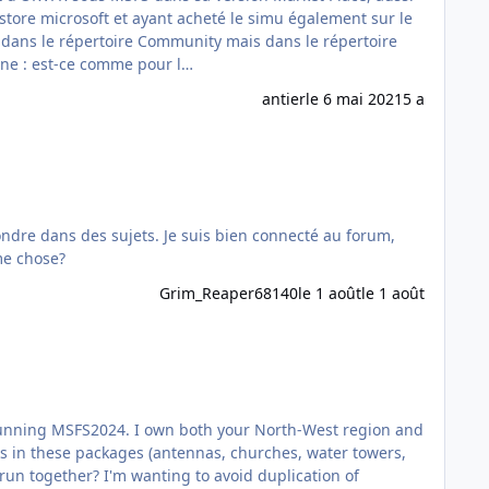
 store microsoft et ayant acheté le simu également sur le
la scène : est-ce comme pour l…
antier
le 6 mai 2021
5 a
me chose?
Grim_Reaper68140
le 1 août
le 1 août
 running MSFS2024. I own both your North-West region and
rks in these packages (antennas, churches, water towers,
o run together? I'm wanting to avoid duplication of