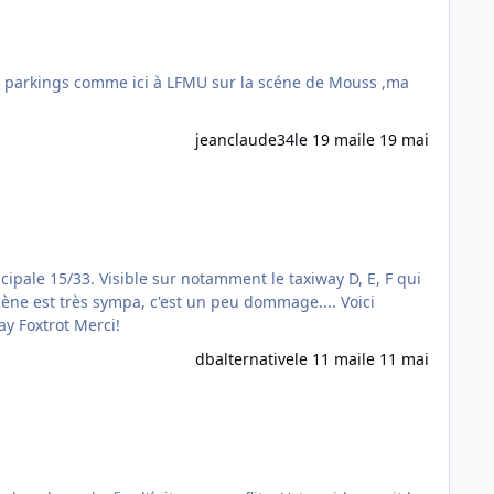
les parkings comme ici à LFMU sur la scéne de Mouss ,ma
jeanclaude34
le 19 mai
le 19 mai
scène est très sympa, c'est un peu dommage.... Voici
quelques exemples en image, est-ce un problème confirmé chez d'autres utilisateurs? Taxiway Delta Taxiway Echo Taxiway Foxtrot Merci!
dbalternative
le 11 mai
le 11 mai