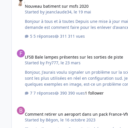
Nouveau batiment sur msfs 2020
Started by
jeanclaude34
,
le 19 mai
Bonjour à tous et à toutes Depuis une mise à jour mai
demande est comment faire pour les enlever d'avanc
5 réponses
311 vues
LFSB Bale lampes présentes sur les sorties de piste
LFSB Bale lampes présentes sur les sorties de piste
Started by
Fry777
,
le 23 mars
Bonjour, J'aurais voulu signaler un problème sur la scène de LFSB. Il y a des lampes au milieu des sorties de la piste principale 15/33. Visible sur notamment le taxiway D, E, F qui
sont les plus utilisées en réel en configuration sud. 
7 réponses
390 vues
1 follower
Comment retirer un aeroport dans un pack France-Vfr
Comment retirer un aeroport dans un pack France-Vf
Started by
Bégon
,
le 16 octobre 2023