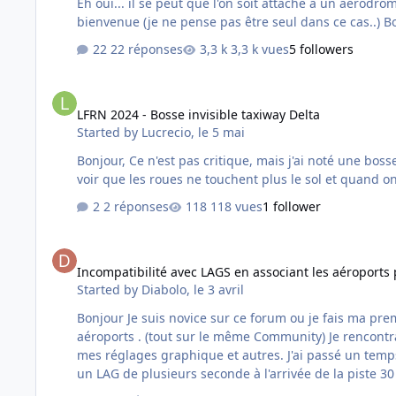
Eh oui... il se peut que l'on soit attaché a un aérodrome déjà acquis et donc vouloir désélectionne
bienvenue (j
22 réponses
3,3 k vues
5 followers
LFRN 2024 - Bosse invisible taxiway Delta
LFRN 2024 - Bosse invisible taxiway Delta
Started by
Lucrecio
,
le 5 mai
Bonjour, Ce n'est pas critique, mais j'ai noté une bosse invisible (je pense de plusieurs mètres) entre la piste 10/28 et la jonction avec le taxiway Delta. Sur le screenshot, on peut
voir que les roues ne touchent plus le sol et quand o
2 réponses
118 vues
1 follower
Incompatibilité avec LAGS en associant les aéroports packs 1
Incompatibilité avec LAGS en associant les aéroports 
Started by
Diabolo
,
le 3 avril
Bonjour Je suis novice sur ce forum ou je fais ma première apparition . Je possède essentiellement pour la France ,une grande partie des scènes France VFR . régions et
aéroports . (tout sur le même Community) Je rencontrais d'énormes Lags lors des vols , que ce soit en long courrier ou vol à vue. Je pensais que ces problèmes provenaient de
mes réglages graphique et autres. J'ai passé un temps 