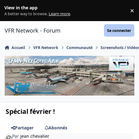
Aller au contenu
View in the app
×
Di
A better way to browse.
Learn more
.
VFR Network - Forum
Se connecter
Accueil
VFR Network
Communauté
Screenshots / Vidéo
Spécial février !
Partager
Abonnés
Par
jean chevalier