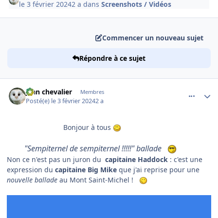
le 3 février 2024
2 a
dans
Screenshots / Vidéos
Commencer un nouveau sujet
Répondre à ce sujet
comment_247698
Author stats
jean chevalier
Membres
Posté(e)
le 3 février 2024
2 a
Bonjour à tous
"Sempiternel de sempiternel !!!!!" ballade
Non ce n'est pas un juron du
capitaine Haddock
: c'est une
expression du
capitaine Big Mike
que j'ai reprise pour une
nouvelle ballade
au Mont Saint-Michel !