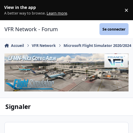
Aller au contenu
View in the app
×
Di
A better way to browse.
Learn more
.
VFR Network - Forum
Se connecter
Accueil
VFR Network
Microsoft Flight Simulator 2020/2024
Signaler