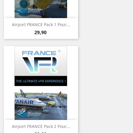
Airport FRANCE Pack 1 Pour...
Prix
29,90
Airport FRANCE Pack 2 Pour...