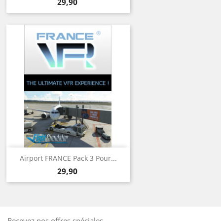
Prix
29,90
Airport FRANCE Pack 3 Pour...
Prix
29,90
Recevez nos offres spéciales