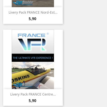
Livery Pack FRANCE Nord-Est...
Prix
5,90
Livery Pack FRANCE Centre...
Prix
5,90