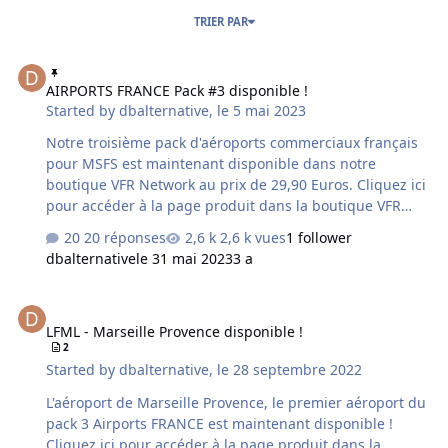
TRIER PAR
AIRPORTS FRANCE Pack #3 disponible !
AIRPORTS FRANCE Pack #3 disponible !
Started by
dbalternative
,
le 5 mai 2023
Notre troisième pack d'aéroports commerciaux français
pour MSFS est maintenant disponible dans notre
boutique VFR Network au prix de 29,90 Euros. Cliquez ici
pour accéder à la page produit dans la boutique VFR
Network Airports FRANCE Pack #3 est un complément
20 réponses
2,6 k vues
1 follower
scénique pour Microsoft® Flight Simulator® qui inclut
dbalternative
le 31 mai 2023
3 a
dans un seul pack les aéroports commerciaux français
suivants : LFML - Marseille Provence LFSB - Bâle-
LFML - Marseille Provence disponible !
Mulhouse-Fribourg LFBT - Tarbes-Lourdes Pyrénées LFJL
LFML - Marseille Provence disponible !
- Metz-Nancy Lorraine LFRK - Caen Carpiquet La gamme
2
Aéroports FRANCE pour Microsoft® Flight Simulator® a
Started by
dbalternative
,
le 28 septembre 2022
été conçue pour proposer à terme environ 30 des …
L'aéroport de Marseille Provence, le premier aéroport du
pack 3 Airports FRANCE est maintenant disponible !
Cliquez ici pour accéder à la page produit dans la