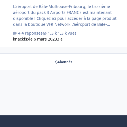
L'aéroport de Bâle-Mulhouse-Fribourg, le troisième
aéroport du pack 3 Airports FRANCE est maintenant
disponible ! Cliquez ici pour accéder à la page produit
dans la boutique VFR Network L'aéroport de Bâle-
Mulhouse-Fribourg ou EuroAirport est un aéroport
4 réponses
1,3 k vues
international franco-Suisse situé sur les communes de
knackfsx
le 6 mars 2023
3 a
Saint Louis, Hésingue et Blotzheim dans le département
du Haut-Rhin dans le Grand-Est. LFSB - Bâle-Mulhouse
est un add-on pour Microsoft® Flight Simulator® qui
modélise l'aéroport de Bâle-Mulhouse de manière
Abonnés
extrêmement détaillée, incluant les bâtiments de
l'aéroport, les textures et marquages au sol ainsi qu'un
éclairage de nuit et de nombr…