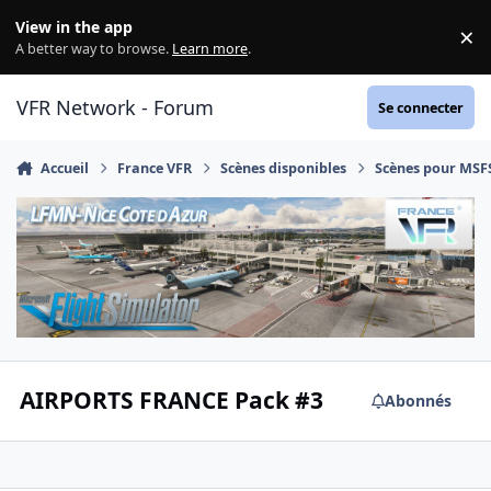
Aller au contenu
View in the app
×
Di
A better way to browse.
Learn more
.
VFR Network - Forum
Se connecter
Accueil
France VFR
Scènes disponibles
Scènes pour MSF
AIRPORTS FRANCE Pack #3
Abonnés