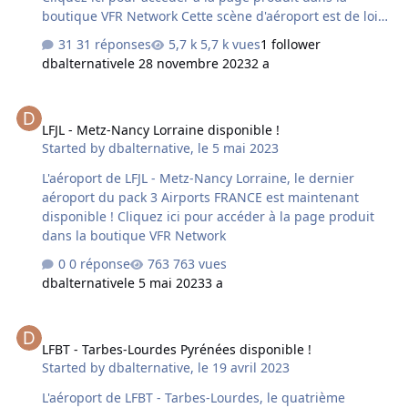
boutique VFR Network Cette scène d'aéroport est de loin
la plus importante et complexe conçue chez France VFR !
31 réponses
5,7 k vues
1 follower
Nous avons apporté un soin particulier à la modélisation
dbalternative
le 28 novembre 2023
2 a
de tout ce qui représente un intérêt et une importance
"aéronautique", à savoir : - le respect des profiles de
LFJL - Metz-Nancy Lorraine disponible !
piste et des altitudes aux différents seuils - les tracés et
LFJL - Metz-Nancy Lorraine disponible !
marquages en y intégrant les dernières modifications
Started by
dbalternative
,
le 5 mai 2023
connues - l'inclinaison de l'ensemble de la plateforme y
compris les tarmacs…
L'aéroport de LFJL - Metz-Nancy Lorraine, le dernier
aéroport du pack 3 Airports FRANCE est maintenant
disponible ! Cliquez ici pour accéder à la page produit
dans la boutique VFR Network
0 réponse
763 vues
dbalternative
le 5 mai 2023
3 a
LFBT - Tarbes-Lourdes Pyrénées disponible !
LFBT - Tarbes-Lourdes Pyrénées disponible !
Started by
dbalternative
,
le 19 avril 2023
L'aéroport de LFBT - Tarbes-Lourdes, le quatrième