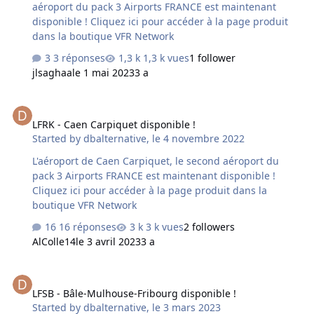
aéroport du pack 3 Airports FRANCE est maintenant
disponible ! Cliquez ici pour accéder à la page produit
dans la boutique VFR Network
3 réponses
1,3 k vues
1 follower
jlsaghaa
le 1 mai 2023
3 a
LFRK - Caen Carpiquet disponible !
LFRK - Caen Carpiquet disponible !
Started by
dbalternative
,
le 4 novembre 2022
L'aéroport de Caen Carpiquet, le second aéroport du
pack 3 Airports FRANCE est maintenant disponible !
Cliquez ici pour accéder à la page produit dans la
boutique VFR Network
16 réponses
3 k vues
2 followers
AlColle14
le 3 avril 2023
3 a
LFSB - Bâle-Mulhouse-Fribourg disponible !
LFSB - Bâle-Mulhouse-Fribourg disponible !
Started by
dbalternative
,
le 3 mars 2023