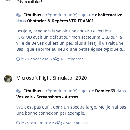
Disponible !
Cthulhus
a répondu à un(e) sujet de
dbalternative
dans
Obstacles & Repères VFR FRANCE
Bonjour, Je voudrais savoir une chose. La version
FSX/P3D avait un défaut sur mon secteur (à LFIB sur la
ville de Belves qui est un peu plus à l'est), il y avait une
Basilique énorme au lieu d'une petite église typique du
sud ouest. Comment savoir si la version FS2020 possède
le 23 janvier 2021
5 a
185 réponses
ou non ce défaut ? Avant d'investir dans cet addon, je
voudrais m'assurer de la correction de ce défaut.
Microsoft Flight Simulator 2020
Possible de vérifier? Comment se passe les
Microsoft Flight Simulator 2020
améliorations suite aux demandes utilisateurs ? Car
sous P3D malgré la qualité indéniable de cet addon,
Cthulhus
a répondu à un(e) sujet de
Damien69
dans
j'avais fini par le désactiver à cause de ça. (à l'époque je
Vos vols - Screenshots - Autres
n'ai pas souvenir d'avoir fait remonter ce problème).
Merci
970 c'est pas ouf... donc un spectre large. Moi je n'ai pas
une bonne connexion par exemple.
le 25 octobre 2019
6 a
2 548 réponses