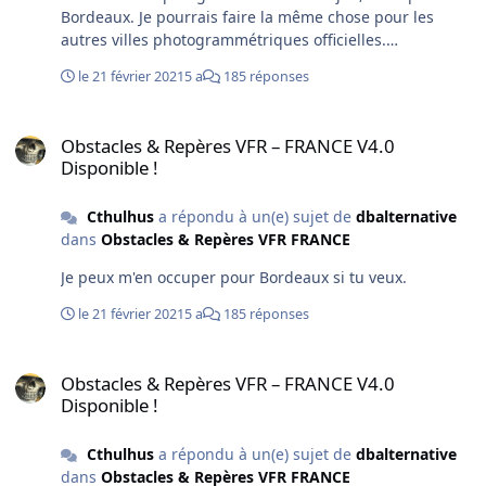
Bordeaux. Je pourrais faire la même chose pour les
autres villes photogrammétriques officielles.
44.831360,-0.648636 44.841252,-0.601781
le 21 février 2021
5 a
185 réponses
44.863722,-0.564704 44.861442,-0.586215
44.841299,-0.601907 44.869896,-0.523720
Obstacles & Repères VFR – FRANCE V4.0 Disponible !
44.871594,-0.514503 44.881681,-0.528568
Obstacles & Repères VFR – FRANCE V4.0
44.875936,-0.622409 44.831502,-0.647889
Disponible !
Cthulhus
a répondu à un(e) sujet de
dbalternative
dans
Obstacles & Repères VFR FRANCE
Je peux m'en occuper pour Bordeaux si tu veux.
le 21 février 2021
5 a
185 réponses
Obstacles & Repères VFR – FRANCE V4.0 Disponible !
Obstacles & Repères VFR – FRANCE V4.0
Disponible !
Cthulhus
a répondu à un(e) sujet de
dbalternative
dans
Obstacles & Repères VFR FRANCE