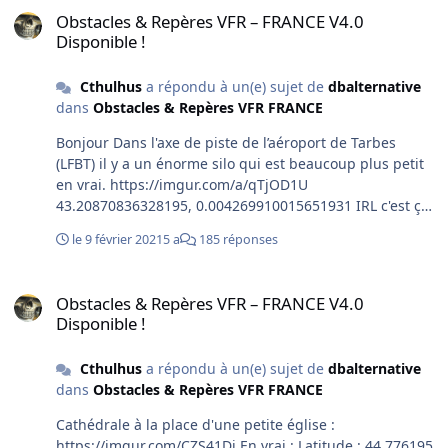
sans ces antennes ? Merci
Obstacles & Repères VFR – FRANCE V4.0
Disponible !
Cthulhus
a répondu à un(e) sujet de
dbalternative
dans
Obstacles & Repères VFR FRANCE
Bonjour Dans l'axe de piste de l’aéroport de Tarbes
(LFBT) il y a un énorme silo qui est beaucoup plus petit
en vrai. https://imgur.com/a/qTjOD1U
43.20870836328195, 0.004269910015651931 IRL c'est ça
:
le 9 février 2021
5 a
185 réponses
https://www.google.fr/maps/@43.2100188,-0.0020597,3a
,90y,133.66h,87.87t/data=!3m7!1e1!3m5!1seriVNQFIBbVjI
Obstacles & Repères VFR – FRANCE V4.0 Disponible !
bnYdKGaNg!2e0!6s%2F%2Fgeo2.ggpht.com%2Fcbk%3Fp
Obstacles & Repères VFR – FRANCE V4.0
anoid%3DeriVNQFIBbVjIbnYdKGaNg%26output%3Dthu
Disponible !
mbnail%26cb_client%3Dmaps_sv.tactile.gps%26thumb%
3D2%26w%3D203%26h%3D100%26yaw%3D181.58421%
Cthulhus
a répondu à un(e) sujet de
dbalternative
26pitch%3D0%26thumbfov%3D100!7i13312!8i6656
dans
Obstacles & Repères VFR FRANCE
Possible de le retirer et ou le corriger pour que ce soit
plus conforme (beaucoup moins haut)? merci !
Cathédrale à la place d'une petite église :
https://imgur.com/CZS41Di En vrai : Latitude : 44.776195