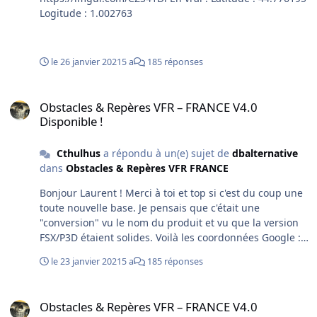
Logitude : 1.002763
le 26 janvier 2021
5 a
185 réponses
Obstacles & Repères VFR – FRANCE V4.0 Disponible !
Obstacles & Repères VFR – FRANCE V4.0
Disponible !
Cthulhus
a répondu à un(e) sujet de
dbalternative
dans
Obstacles & Repères VFR FRANCE
Bonjour Laurent ! Merci à toi et top si c'est du coup une
toute nouvelle base. Je pensais que c'était une
"conversion" vu le nom du produit et vu que la version
FSX/P3D étaient solides. Voilà les coordonnées Google :
44.77619544607473, 1.0027638278785773 De mémoire il
le 23 janvier 2021
5 a
185 réponses
y avait ce souci déjà dans P3D ou FSX, je ne m'en
souviens plus. C'était la version que tu m'avais passé et
Obstacles & Repères VFR – FRANCE V4.0 Disponible !
j'ignore également sa version.
Obstacles & Repères VFR – FRANCE V4.0