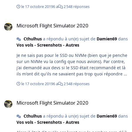
développer l'API Vulkain. (mais pas sur de moi la
le 17 octobre 2019
6 a
2 548 réponses
dedans, j'ai pas creusé)
Microsoft Flight Simulator 2020
Microsoft Flight Simulator 2020
Cthulhus
a répondu à un(e) sujet de
Damien69
dans
Vos vols - Screenshots - Autres
Je ne sais pas pour le SSD ou NVMe (bien que je penche
sur un NVMe vu la config que nous avions). Par contre,
j'ai demandé aux devs si le SSD était recommandé et là
ils m'ont dit qu'ils ne savaient pas trop quoi répondre et
ils étaient assez surpris de cette question (et moi
le 17 octobre 2019
6 a
2 548 réponses
surpris qu'ils soient surpris...) Et ils m'ont dit que
normalement un SSD n'étaient pas obligatoire. (bon
Microsoft Flight Simulator 2020
après ils ont dit que sur leur machines de devs avaient
Microsoft Flight Simulator 2020
toutes sous SSD) Bref, donc c'était assez surprenant ce
flou sur cette question et ce n'était pas pour cacher
Cthulhus
a répondu à un(e) sujet de
Damien69
dans
quelque chose... La démo Tech Alpha 1 devrait, vu
Vos vols - Screenshots - Autres
qu'elle sera déployée sur plus de PC donner quelques
réponses à ce niveau.