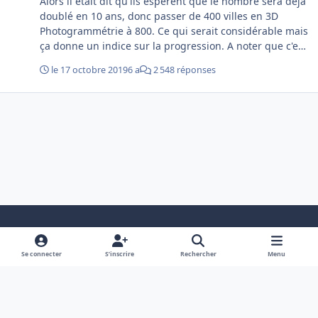
Alors il était dit qu'ils espèrent que le nombre sera déjà
doublé en 10 ans, donc passer de 400 villes en 3D
Photogrammétrie à 800. Ce qui serait considérable mais
ça donne un indice sur la progression. A noter que c'est
pas Asobo qui bosse la dessus mais directement "Bing
le 17 octobre 2019
6 a
2 548 réponses
Maps" du coup. Microsoft a aussi la volonté de battre
Google Earth et autre services associés à la
cartographie.
Light Mode
Dark Mode
System Preference
i
f
y
Se connecter
S’inscrire
Rechercher
Menu
n
a
o
Politique de confidentialité
Nous contacter
Cookies
s
c
u
Copyright (c) DB Alternative (r)
Powered by
Invision Community
t
e
t
a
b
u