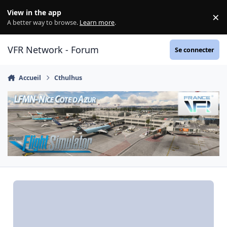
Aller au contenu
View in the app
×
Di
A better way to browse.
Learn more
.
VFR Network - Forum
Se connecter
Accueil
Cthulhus