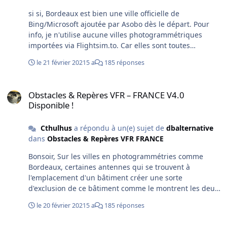
si si, Bordeaux est bien une ville officielle de
Bing/Microsoft ajoutée par Asobo dès le départ. Pour
info, je n'utilise aucune villes photogrammétriques
importées via Flightsim.to. Car elles sont toutes
dégueulasses, illégales et très volumineuses. Comme vu
le 21 février 2021
5 a
185 réponses
avec toi, je n'utilise que des scènes légales. Je pose la
question à la personne à chaque fois. Ainsi, les
Obstacles & Repères VFR – FRANCE V4.0 Disponible !
châteaux de la Dordogne, réalisé par "mv46" sont bien
Obstacles & Repères VFR – FRANCE V4.0
clean légalement parlant.
Disponible !
Cthulhus
a répondu à un(e) sujet de
dbalternative
dans
Obstacles & Repères VFR FRANCE
Bonsoir, Sur les villes en photogrammétries comme
Bordeaux, certaines antennes qui se trouvent à
l'emplacement d'un bâtiment créer une sorte
d'exclusion de ce bâtiment comme le montrent les deux
images ci-dessous. J'ai repéré dans les 10 bâtiments
le 20 février 2021
5 a
185 réponses
dans Bordeaux. https://imgur.com/a/ftswsub Il y a
moyen de faire quelque chose ? Comme une version
Obstacles & Repères VFR – FRANCE V4.0 Disponible !