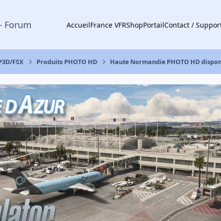
- Forum
Accueil
France VFR
Shop
Portail
Contact / Suppor
 P3D/FSX
Produits PHOTO HD
Haute Normandie PHOTO HD disponi