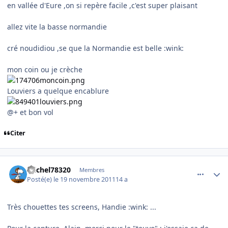
en vallée d'Eure ,on si repère facile ,c'est super plaisant
allez vite la basse normandie
cré noudidiou ,se que la Normandie est belle :wink:
mon coin ou je crèche
Louviers a quelque encablure
@+ et bon vol
Citer
comment_73367
Author stats
michel78320
Membres
Posté(e)
le 19 novembre 2011
14 a
Très chouettes tes screens, Handie :wink: ...