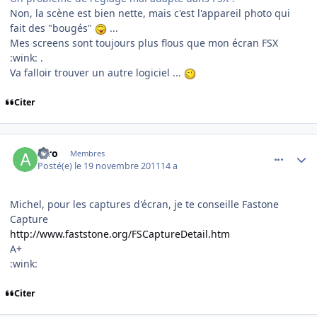
Non, la scène est bien nette, mais c'est l'appareil photo qui
fait des "bougés"
...
Mes screens sont toujours plus flous que mon écran FSX
:wink: .
Va falloir trouver un autre logiciel ...
Citer
comment_73362
Author stats
Alro
Membres
Posté(e)
le 19 novembre 2011
14 a
Michel, pour les captures d'écran, je te conseille Fastone
Capture
http://www.faststone.org/FSCaptureDetail.htm
A+
:wink:
Citer