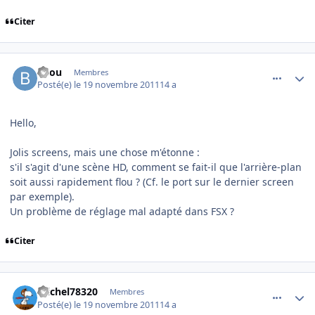
Citer
comment_73359
Author stats
Bilou
Membres
Posté(e)
le 19 novembre 2011
14 a
Hello,
Jolis screens, mais une chose m'étonne :
s'il s'agit d'une scène HD, comment se fait-il que l'arrière-plan
soit aussi rapidement flou ? (Cf. le port sur le dernier screen
par exemple).
Un problème de réglage mal adapté dans FSX ?
Citer
comment_73360
Author stats
michel78320
Membres
Posté(e)
le 19 novembre 2011
14 a