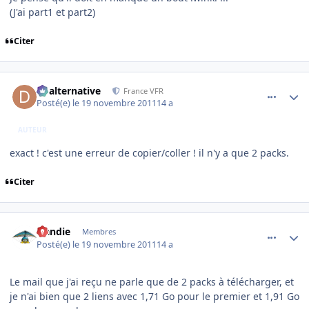
(J'ai part1 et part2)
Citer
comment_73353
Author stats
dbalternative
France VFR
Posté(e)
le 19 novembre 2011
14 a
AUTEUR
exact ! c'est une erreur de copier/coller ! il n'y a que 2 packs.
Citer
comment_73354
Author stats
Handie
Membres
Posté(e)
le 19 novembre 2011
14 a
Le mail que j'ai reçu ne parle que de 2 packs à télécharger, et
je n'ai bien que 2 liens avec 1,71 Go pour le premier et 1,91 Go