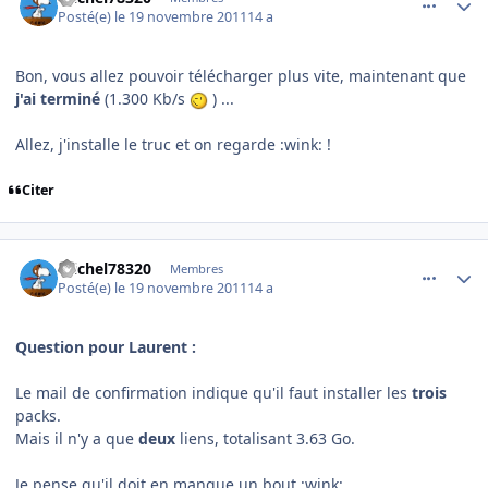
Posté(e)
le 19 novembre 2011
14 a
Bon, vous allez pouvoir télécharger plus vite, maintenant que
j'ai terminé
(
1.300 Kb/s
) ...
Allez, j'installe le truc et on regarde :wink: !
Citer
comment_73352
Author stats
michel78320
Membres
Posté(e)
le 19 novembre 2011
14 a
Question pour Laurent :
Le mail de confirmation indique qu'il faut installer les
trois
packs.
Mais il n'y a que
deux
liens, totalisant 3.63 Go.
Je pense qu'il doit en manque un bout :wink: ...