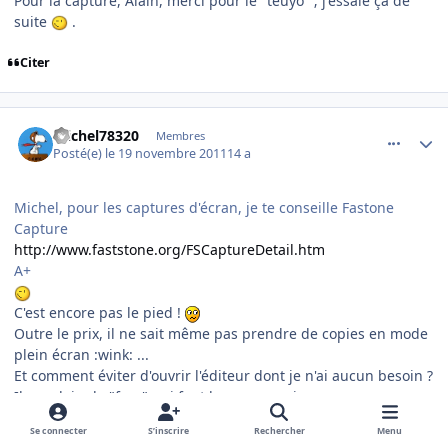
Pour la capture, Alain, merci pour le "teuyo" ; j'essaie ça de
suite
.
Citer
comment_73370
Author stats
michel78320
Membres
Posté(e)
le 19 novembre 2011
14 a
Michel, pour les captures d'écran, je te conseille Fastone
Capture
http://www.faststone.org/FSCaptureDetail.htm
A+
C'est encore pas le pied !
Outre le prix, il ne sait même pas prendre de copies en mode
plein écran :wink: ...
Et comment éviter d'ouvrir l'éditeur dont je n'ai aucun besoin ?
Il y a plein de "free" qui font beaucoup mieux.
Mais je crois qu'il faut que je "pause" FSX quand je prends la
Se connecter
S’inscrire
Rechercher
Menu
photo (comme en vrai, n'est-ce-pas
) ...