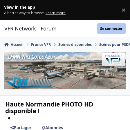
Aller au contenu
View in the app
×
Di
A better way to browse.
Learn more
.
VFR Network - Forum
Se connecter
Accueil
France VFR
Scènes disponibles
Scènes pour P3D
Haute Normandie PHOTO HD
disponible !
Partager
Abonnés