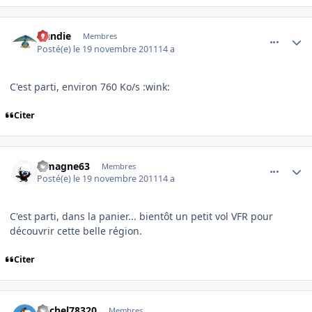
comment_73349
Author stats
Handie
Membres
Posté(e)
le 19 novembre 2011
14 a
C'est parti, environ 760 Ko/s :wink:
Citer
comment_73350
Author stats
Limagne63
Membres
Posté(e)
le 19 novembre 2011
14 a
C'est parti, dans la panier... bientôt un petit vol VFR pour
découvrir cette belle région.
Citer
comment_73351
Author stats
michel78320
Membres