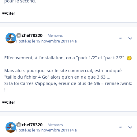
pour le second.
Citer
comment_73355
Author stats
michel78320
Membres
Posté(e)
le 19 novembre 2011
14 a
Effectivement, à l'installation, on a "pack 1/2" et "pack 2/2".
Mais alors pourquoi sur le site commercial, est-il indiqué
"taille du fichier 4 Go" alors qu'on en n'a que 3.63 ...
Si la loi Carrez s'applique, ereur de plus de 5% = remise :wink:
!
Citer
comment_73357
Author stats
michel78320
Membres
Posté(e)
le 19 novembre 2011
14 a