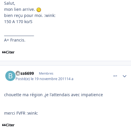
Salut,
mon lien arrive.
bien reçu pour moi. :wink:
150 A 170 ko/S
_________________
A+ Francis.
Citer
comment_73346
Author stats
bass6699
Membres
Posté(e)
le 19 novembre 2011
14 a
chouette ma région ,je l'attendais avec impatience
merci FVFR :wink:
Citer