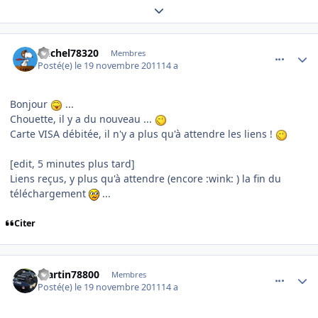
Expand topic overview
comment_73343
Author stats
michel78320
Membres
Posté(e)
le 19 novembre 2011
14 a
Bonjour
...
Chouette, il y a du nouveau ...
Carte VISA débitée, il n'y a plus qu'à attendre les liens !
[edit, 5 minutes plus tard]
Liens reçus, y plus qu'à attendre (encore :wink: ) la fin du
téléchargement
...
Citer
comment_73345
Author stats
martin78800
Membres
Posté(e)
le 19 novembre 2011
14 a