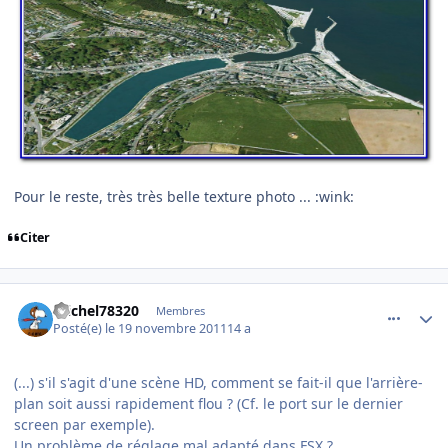
Pour le reste, très très belle texture photo ... :wink:
Citer
comment_73361
Author stats
michel78320
Membres
Posté(e)
le 19 novembre 2011
14 a
(...) s'il s'agit d'une scène HD, comment se fait-il que l'arrière-
plan soit aussi rapidement flou ? (Cf. le port sur le dernier
screen par exemple).
Un problème de réglage mal adapté dans FSX ?