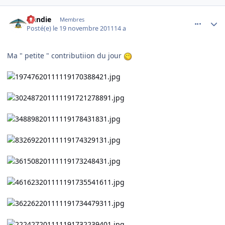
comment_73363
Author stats
Handie
Membres
Posté(e)
le 19 novembre 2011
14 a
Ma " petite " contributiion du jour