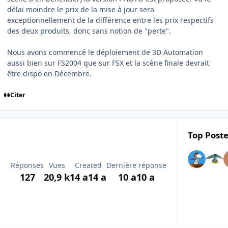
délai moindre le prix de la mise à jour sera
exceptionnellement de la différence entre les prix respectifs
des deux produits, donc sans notion de "perte".
Nous avons commencé le déploiement de 3D Automation
aussi bien sur FS2004 que sur FSX et la scène finale devrait
être dispo en Décembre.
Citer
Top Poste
Réponses
Vues
Created
Dernière réponse
127
20,9 k
14 a
14 a
10 a
10 a