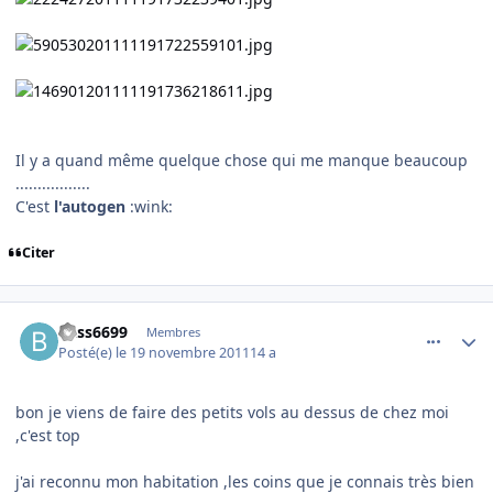
Il y a quand même quelque chose qui me manque beaucoup
.................
C'est
l'autogen
:wink:
Citer
comment_73366
Author stats
bass6699
Membres
Posté(e)
le 19 novembre 2011
14 a
bon je viens de faire des petits vols au dessus de chez moi
,c'est top
j'ai reconnu mon habitation ,les coins que je connais très bien