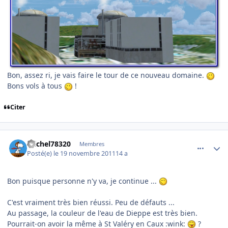
Bon, assez ri, je vais faire le tour de ce nouveau domaine.
Bons vols à tous
!
Citer
comment_73358
Author stats
michel78320
Membres
Posté(e)
le 19 novembre 2011
14 a
Bon puisque personne n'y va, je continue ...
C'est vraiment très bien réussi. Peu de défauts ...
Au passage, la couleur de l'eau de Dieppe est très bien.
Pourrait-on avoir la même à St Valéry en Caux :wink:
?