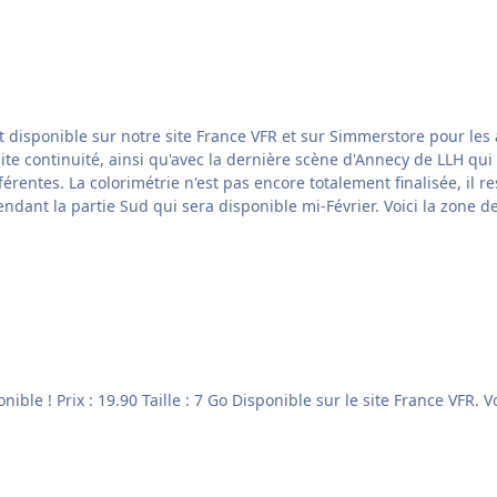
tre site France VFR et sur Simmerstore pour les achats en DVD. Nous avons travaillé 
ite continuité, ainsi qu'avec la dernière scène d'Annecy de LLH qui 
ndre en particulier sur les
villes qui sont souvent sur-exposées. Bons vols en attendant la partie Sud qui sera disp
La scène