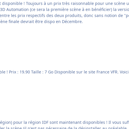
ujours à un prix très raisonnable pour une scène uniquement photo. En attendant
e 3D Automation (ce sera la première scène à en bénéficier) la vers
pectifs des deux produits, donc sans notion de "perte". Nous avons commencé le déploieme
cène finale devrait être dispo en Décembre.
La scène Limousin PHOT
maintenant disponibles ! Il vous suffit de télécharger à nouveaux les packs d'installation à
aller la scène (il n'est pas nécessaire de la désinstaller au préalab