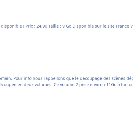
! En règle générale
toute scène régionale dépassant les 11 à 12Go sera découpée en deux volumes. Ce volume 2 pèse environ 11