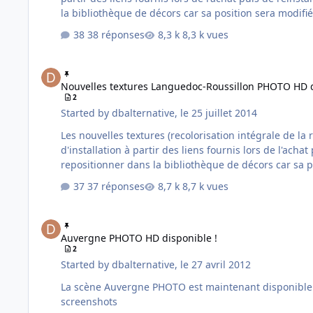
la bibliothèque de décors car sa position sera modifiée
38 réponses
8,3 k vues
Nouvelles textures Languedoc-Roussillon PHOTO HD disponib
Nouvelles textures Languedoc-Roussillon PHOTO HD d
2
Started by
dbalternative
,
le 25 juillet 2014
Les nouvelles textures (recolorisation intégrale de la région) pour la rég
d'installation à partir des liens fournis lors de l'acha
repositionner dans la bibliothèque de décors car sa po
37 réponses
8,7 k vues
Auvergne PHOTO HD disponible !
Auvergne PHOTO HD disponible !
2
Started by
dbalternative
,
le 27 avril 2012
La scène Auvergne PHOTO est maintenant disponible ! Prix : 24.90 Taille : presque 11Go Disponible sur le site France VFR. Voici la couverture de la scène ainsi que qu
screenshots