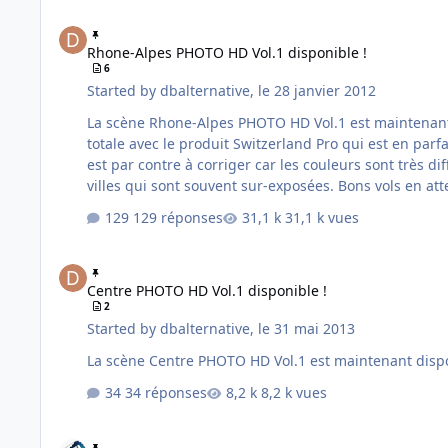
Rhone-Alpes PHOTO HD Vol.1 disponible !
Rhone-Alpes PHOTO HD Vol.1 disponible !
6
Started by
dbalternative
,
le 28 janvier 2012
La scène Rhone-Alpes PHOTO HD Vol.1 est maintenant disponible sur no
totale avec le produit Switzerland Pro qui est en parfa
est par contre à corriger car les couleurs sont très différentes. La colorimétrie n'est pas encore totalement finalisée, il reste encore des zones à repre
129 réponses
31,1 k vues
Centre PHOTO HD Vol.1 disponible !
Centre PHOTO HD Vol.1 disponible !
2
Started by
dbalternative
,
le 31 mai 2013
34 réponses
8,2 k vues
Poitou-Charentes PHOTO HD Disponible !