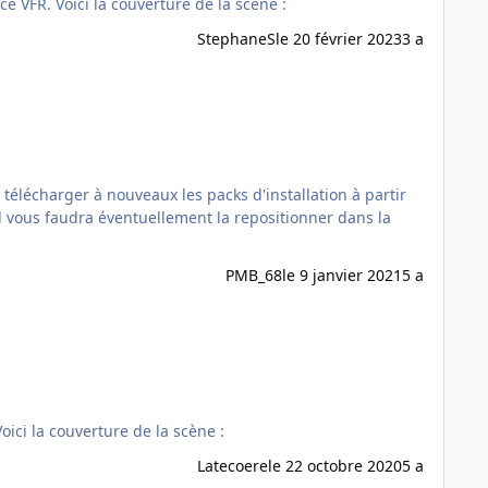
La scène Midi-Pyrénées PHOTO HD Vol.2 est maintenant disponible ! Prix : 24.90 Taille : 7,5 Go Disponible sur le site France VFR. Voici la couverture de la scène :
StephaneS
le 20 février 2023
3 a
s il vous faudra éventuellement la repositionner dans la
PMB_68
le 9 janvier 2021
5 a
cène Bourgogne PHOTO HD est maintenant disponible ! Prix : 24.90 Taille : 9,5 Go Disponible sur le site France VFR. Voici la couverture de la scène :
Latecoere
le 22 octobre 2020
5 a