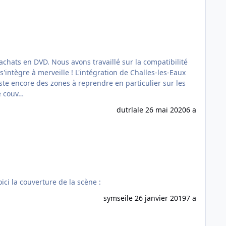
sur la compatibilité
s'intègre à merveille ! L'intégration de Challes-les-Eaux
onible mi-Février. Voici la zone de couv…
dutrla
le 26 mai 2020
6 a
 Centre PHOTO HD Vol.1 est maintenant disponible ! Prix : 19.90 Taille : 7 Go Disponible sur le site France VFR. Voici la couverture de la scène :
symsei
le 26 janvier 2019
7 a