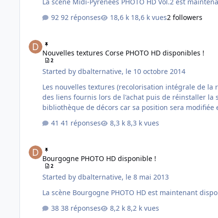
92 réponses
18,6 k vues
2 followers
Nouvelles textures Corse PHOTO HD disponibles !
Nouvelles textures Corse PHOTO HD disponibles !
2
Started by
dbalternative
,
le 10 octobre 2014
Les nouvelles textures (recolorisation intégrale de la région) pour la Corse sont maintenant
des liens fournis lors de l'achat puis de réinstaller l
bibliothèque de décors car sa position sera modifiée en
41 réponses
8,3 k vues
Bourgogne PHOTO HD disponible !
Bourgogne PHOTO HD disponible !
2
Started by
dbalternative
,
le 8 mai 2013
38 réponses
8,2 k vues