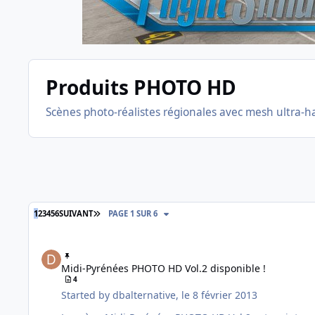
Produits PHOTO HD
Scènes photo-réalistes régionales avec mesh ultra-ha
DERNIÈRE PAGE
1
2
3
4
5
6
SUIVANT
PAGE 1 SUR 6
Midi-Pyrénées PHOTO HD Vol.2 disponible !
Midi-Pyrénées PHOTO HD Vol.2 disponible !
4
Started by
dbalternative
,
le 8 février 2013