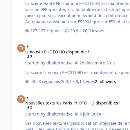
La scène Haute Normandie PHOTO HD est maintenant disponible ! To
version VFR qui intègrera la totalité de la technologi
mise à jour sera exceptionnellement de la différence entre les prix res
Automation aussi bien sur FS2004 que sur FSX et la s
127 réponses
20,9 k vues
Limousin PHOTO HD disponible !
Limousin PHOTO HD disponible !
3
Started by
dbalternative
,
le 28 décembre 2012
53 réponses
9,1 k vues
2 followers
Nouvelles textures Paris PHOTO HD disponibles !
Nouvelles textures Paris PHOTO HD disponibles !
2
Started by
dbalternative
,
le 6 juin 2014
Les nouvelles textures (recolorisation intégrale de la région) pour la région IDF sont 
partir des liens fournis lors de l'achat puis de réinst