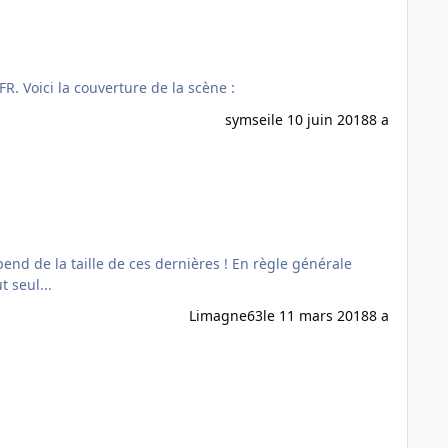
La scène Poitou-Charentes PHOTO HD est maintenant disponible ! Prix : 24.90 Taille : 9 Go Disponible sur le site France VFR. Voici la couverture de la scène :
symsei
le 10 juin 2018
8 a
Go à lui tout seul...
Limagne63
le 11 mars 2018
8 a