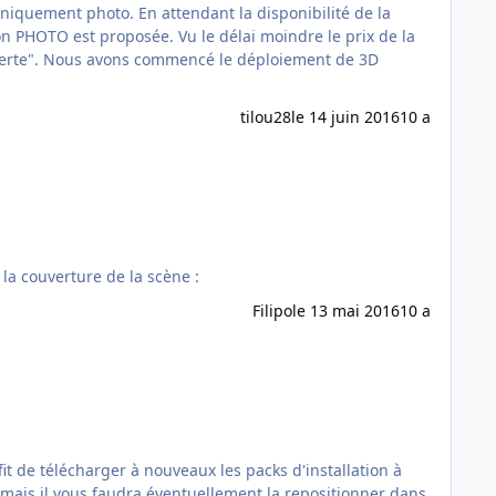
 la disponibilité de la
ion PHOTO est proposée. Vu le délai moindre le prix de la
nt de 3D
tilou28
le 14 juin 2016
10 a
O HD est maintenant disponible ! Prix : 19.90 Taille : 7 Go Disponible sur le site France VFR. Voici la couverture de la scène :
Filipo
le 13 mai 2016
10 a
le, mais il vous faudra éventuellement la repositionner dans