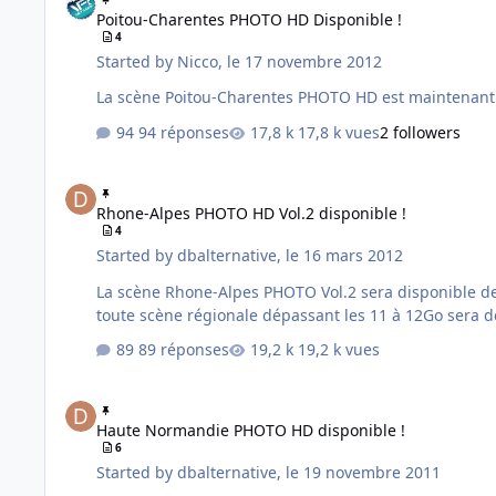
Poitou-Charentes PHOTO HD Disponible !
4
Started by
Nicco
,
le 17 novembre 2012
94 réponses
17,8 k vues
2 followers
Rhone-Alpes PHOTO HD Vol.2 disponible !
Rhone-Alpes PHOTO HD Vol.2 disponible !
4
Started by
dbalternative
,
le 16 mars 2012
La scène Rhone-Alpes PHOTO Vol.2 sera disponible demain. Pour info nous rappellons que le découpage des scènes dépend de la taille de ces dernières 
89 réponses
19,2 k vues
Haute Normandie PHOTO HD disponible !
Haute Normandie PHOTO HD disponible !
6
Started by
dbalternative
,
le 19 novembre 2011