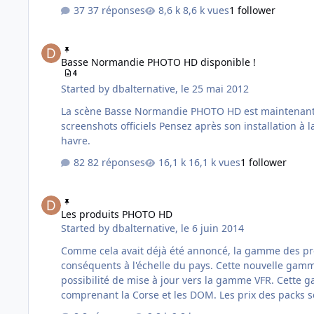
37 réponses
8,6 k vues
1 follower
Basse Normandie PHOTO HD disponible !
Basse Normandie PHOTO HD disponible !
4
Started by
dbalternative
,
le 25 mai 2012
La scène Basse Normandie PHOTO HD est maintenant disponible ! Prix : 24.90 Taille : 7Go Disponible sur le site France VFR. Voici la co
screenshots officiels Pensez après son installation à la redescendre en-dessous des scènes VFR, en particulier Haute Normandie VFR, car elles ont en commun toute la zone du
havre.
82 réponses
16,1 k vues
1 follower
Les produits PHOTO HD
Les produits PHOTO HD
Started by
dbalternative
,
le 6 juin 2014
Comme cela avait déjà été annoncé, la gamme des pro
conséquents à l'échelle du pays. Cette nouvelle gam
possibilité de mise à jour vers la gamme VFR. Cette gamme prendra le nom de "PHOTO HD France" et comportera 5 packs pour la France (NO, NE, SO, SE et Centre) plus un pack
comprenant la Corse et les DOM. Les prix des packs 
plusieurs …