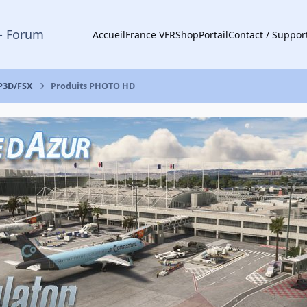
- Forum
Accueil
France VFR
Shop
Portail
Contact / Suppor
 P3D/FSX
Produits PHOTO HD