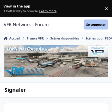
Aller au contenu
View in the app
×
Di
A better way to browse.
Learn more
.
VFR Network - Forum
Se connecter
Accueil
France VFR
Scènes disponibles
Scènes pour P3D
Signaler