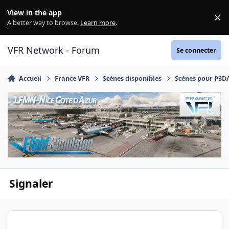
Aller au contenu
View in the app
×
Di
A better way to browse.
Learn more
.
VFR Network - Forum
Se connecter
Accueil
France VFR
Scènes disponibles
Scènes pour P3D
Signaler