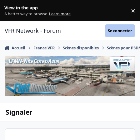
Aller au contenu
View in the app
×
Di
A better way to browse.
Learn more
.
VFR Network - Forum
Se connecter
Accueil
France VFR
Scènes disponibles
Scènes pour P3D
Signaler