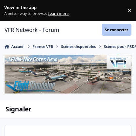
Aller au contenu
View in the app
×
Di
A better way to browse.
Learn more
.
VFR Network - Forum
Se connecter
Accueil
France VFR
Scènes disponibles
Scènes pour P3D
Signaler