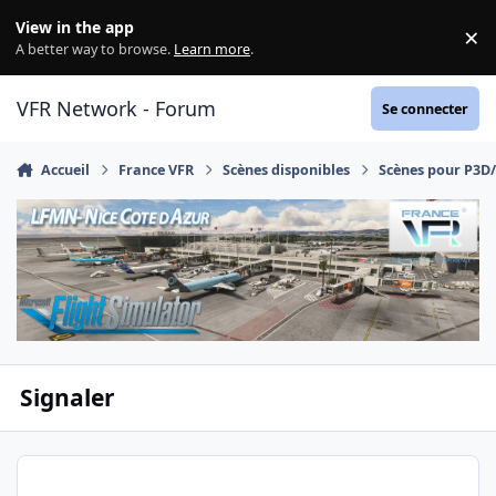
Aller au contenu
View in the app
×
Di
A better way to browse.
Learn more
.
VFR Network - Forum
Se connecter
Accueil
France VFR
Scènes disponibles
Scènes pour P3D
Signaler