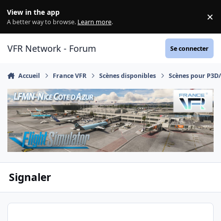
Aller au contenu
View in the app
×
Di
A better way to browse.
Learn more
.
VFR Network - Forum
Se connecter
Accueil
France VFR
Scènes disponibles
Scènes pour P3D
Signaler