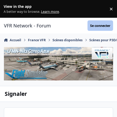
Aller au contenu
View in the app
×
Di
A better way to browse.
Learn more
.
VFR Network - Forum
Se connecter
Accueil
France VFR
Scènes disponibles
Scènes pour P3D
Signaler