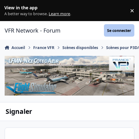
Aller au contenu
View in the app
×
Di
A better way to browse.
Learn more
.
VFR Network - Forum
Se connecter
Accueil
France VFR
Scènes disponibles
Scènes pour P3D
Signaler