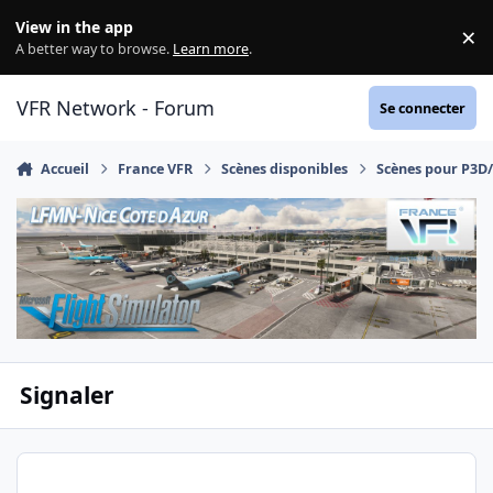
Aller au contenu
View in the app
×
Di
A better way to browse.
Learn more
.
VFR Network - Forum
Se connecter
Accueil
France VFR
Scènes disponibles
Scènes pour P3D
Signaler