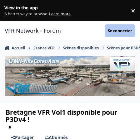
Aller au contenu
View in the app
×
Di
A better way to browse.
Learn more
.
VFR Network - Forum
Se connecter
Accueil
France VFR
Scènes disponibles
Scènes pour P3D
Bretagne VFR Vol1 disponible pour
P3Dv4 !
Partager
Abonnés