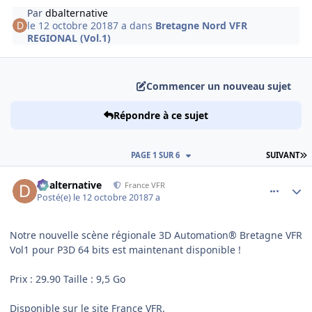
Par
dbalternative
le 12 octobre 2018
7 a
dans
Bretagne Nord VFR
REGIONAL (Vol.1)
Commencer un nouveau sujet
Répondre à ce sujet
D
PAGE 1 SUR 6
SUIVANT
comment_183093
Author stats
dbalternative
France VFR
Posté(e)
le 12 octobre 2018
7 a
Notre nouvelle scène régionale 3D Automation® Bretagne VFR
Vol1 pour P3D 64 bits est maintenant disponible !
Prix : 29.90 Taille : 9,5 Go
Disponible sur le site France VFR.