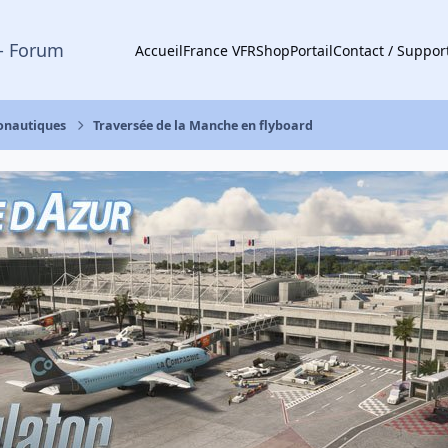
- Forum
Accueil
France VFR
Shop
Portail
Contact / Suppor
ronautiques
Traversée de la Manche en flyboard