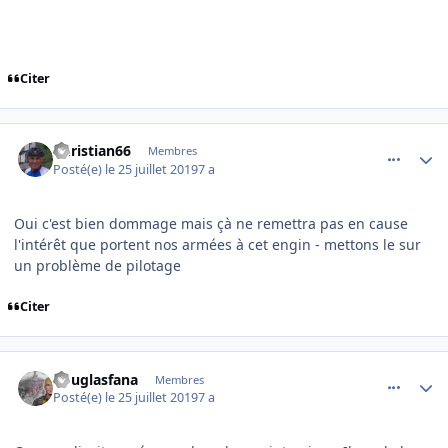
Citer
comment_201661
Author stats
Christian66
Membres
Posté(e)
le 25 juillet 2019
7 a
Oui c'est bien dommage mais çà ne remettra pas en cause
l'intérêt que portent nos armées à cet engin - mettons le sur
un problème de pilotage
Citer
comment_201663
Author stats
douglasfana
Membres
Posté(e)
le 25 juillet 2019
7 a