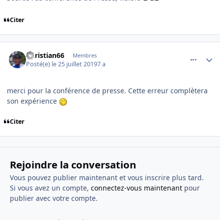
Citer
comment_201666
Author stats
Christian66
Membres
Posté(e)
le 25 juillet 2019
7 a
merci pour la conférence de presse. Cette erreur complètera
son expérience
Citer
Rejoindre la conversation
Vous pouvez publier maintenant et vous inscrire plus tard.
Si vous avez un compte,
connectez-vous maintenant
pour
publier avec votre compte.