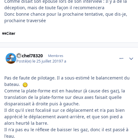
Comme disait son épouse lors de son interview : Il y a de la
déception, mais de toute façon il recommencera
Donc bonne chance pour la prochaine tentative, que dis-je,
prochaine traversée
Citer
comment_201665
Author stats
michel78320
Membres
Posté(e)
le 25 juillet 2019
7 a
Pas de faute de pilotage. Il a sous-estimé le balancement du
bateau.
Comme la plate-forme est en hauteur (à cause des gaz), la
translation de la plate-forme sur deux axes faisait quelle
disparaissait à droite puis à gauche.
Il dit qu'il s'est focalisé sur ce déplacement et n'a pas bien
apprécié le déplacement avant-arrière, et que son pied a
alors heurté la barre.
Il n'a pas eu le réflexe de baisser les gaz, donc il est passé à
l'eau.