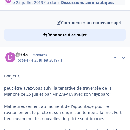
le 25 juillet 2019
7 a
dans
Discussions aéronautiques
Commencer un nouveau sujet
Répondre à ce sujet
comment_201645
Author stats
dutrla
Membres
Posté(e)
le 25 juillet 2019
7 a
Bonjour,
peut être avez-vous suivi la tentative de traversée de la
Manche ce 25 juillet par Mr ZAPATA avec son "flyboard".
Malheureusement au moment de l'appontage pour le
ravitaillement le pilote et son engin son tombé à la mer. Fort
heureusement les nouvelles du pilote sont bonnes.