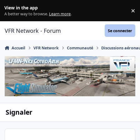
Aller au contenu
View in the app
×
Di
A better way to browse.
Learn more
.
VFR Network - Forum
Se connecter
Accueil
VFR Network
Communauté
Discussions aérona
Signaler