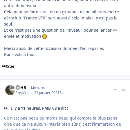
autre dimension.
Cela peut se faire seul, ou en groupe - ici ou ailleurs (notre
aéroclub "France VFR" sert aussi à cela, mais il n'est pas le
seul).
Et ce n'est pas une question de "niveau" pour se lancer =>
envie et motivation
Merci aussi de cette occasion donnée d'en reparler.
Bons vols à tous
Citer
comment_234957
Author stats
SBHR
Membres
Posté(e)
le 31 janvier 2021
5 a
Il y a 11 heures, PMB_68 a dit :
Ce n'est pas beau ou moins beau qui compte le plus (sans
dire que ça n'a aucun intérêt bien sûr !) c'est l'immersion de