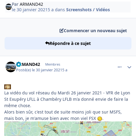
Par
ARMAND42
le 30 janvier 2021
5 a
dans
Screenshots / Vidéos
Commencer un nouveau sujet
Répondre à ce sujet
comment_234951
Author stats
ARMAND42
Membres
Posté(e)
le 30 janvier 2021
5 a
La vidéo du vol réseau du Mardi 26 janvier 2021 - VFR de Lyon
St Exupéry LFLL à Chambéry LFLB m'a donné envie de faire la
même chose.
Alors bien sûr, c'est tout de suite moins joli que sur MSFS,
mais bon, je m'amuse bien avec mon viel FSX
.