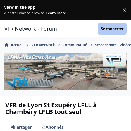
Aller au contenu
View in the app
×
Di
A better way to browse.
Learn more
.
VFR Network - Forum
Se connecter
Accueil
VFR Network
Communauté
Screenshots / Vidéo
VFR de Lyon St Exupéry LFLL à
Chambéry LFLB tout seul
Partager
Abonnés