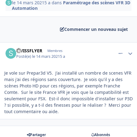
le 14 mars 2021
5 a
dans
Paramétrage des scènes VFR 3D
Automation
Commencer un nouveau sujet
comment_235943
Author stats
SWISSFLYER
Membres
Posté(e)
le 14 mars 2021
5 a
Je vole sur Prepar3d V5. J'ai installé un nombre de scenes VFR
mais j'ai des régions sans couverture. Je vois qu'il y a des
scènes Photo HD pour ces régions, par exemple Franche
Comte. Sur le site France VFR je vois que la compatibilité est
seulement pour FSX. Est-il donc impossible d'installer sur P3D
? si possible, y a t-il des finesses pour le réaliser ? Merci pour
tout commentaire ou aide.
Partager
Abonnés