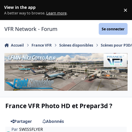
Aller au contenu
View in the app
×
Di
A better way to browse.
Learn more
.
VFR Network - Forum
Se connecter
Accueil
France VFR
Scènes disponibles
Scènes pour P3D
France VFR Photo HD et Prepar3d ?
Partager
Abonnés
Par
SWISSFLYER