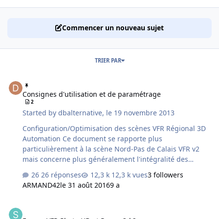
Commencer un nouveau sujet
TRIER PAR
Consignes d'utilisation et de paramétrage
Consignes d'utilisation et de paramétrage
2
Started by
dbalternative
,
le 19 novembre 2013
Configuration/Optimisation des scènes VFR Régional 3D
Automation Ce document se rapporte plus
particulièrement à la scène Nord-Pas de Calais VFR v2
mais concerne plus généralement l'intégralité des
produits de la gamme VFR 3D Automation. Depuis la
26 réponses
12,3 k vues
3 followers
disponibilité de notre technologie 3D Automation le
ARMAND42
le 31 août 2016
9 a
nombre d'objets disponibles dans nos scènes ne cesse
d'augmenter et peut dans certains cas dépasser les
France VFR Photo HD et Prepar3d ?
limites de ce que peut gérer FSX. Cette quantité d'objets