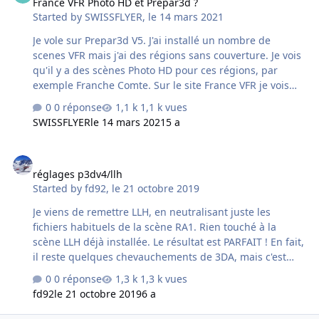
France VFR Photo HD et Prepar3d ?
tout à fait inédite dans des scènes FSX pose plus un
Started by
SWISSFLYER
,
le 14 mars 2021
problème de mémoire qu'un problème de frame rate, ce
qui peut amener l'utilisateur à un certain nombre
Je vole sur Prepar3d V5. J'ai installé un nombre de
d'ajustements afin d'adapter la scène et donc son
scenes VFR mais j'ai des régions sans couverture. Je vois
contenu a…
qu'il y a des scènes Photo HD pour ces régions, par
exemple Franche Comte. Sur le site France VFR je vois
que la compatibilité est seulement pour FSX. Est-il donc
0 réponse
1,1 k vues
impossible d'installer sur P3D ? si possible, y a t-il des
SWISSFLYER
le 14 mars 2021
5 a
finesses pour le réaliser ? Merci pour tout commentaire
ou aide.
réglages p3dv4/llh
réglages p3dv4/llh
Started by
fd92
,
le 21 octobre 2019
Je viens de remettre LLH, en neutralisant juste les
fichiers habituels de la scène RA1. Rien touché à la
scène LLH déjà installée. Le résultat est PARFAIT ! En fait,
il reste quelques chevauchements de 3DA, mais c'est
peu visible. Aucune falaise ... boujour, nocive en la
0 réponse
1,3 k vues
matière, j'ai besoin de petits conseils... quand tu dis qu'il
fd92
le 21 octobre 2019
6 a
faut neutraliser les fichiers habituels de la scène RA1, de
quels fichiers s'agit-il ? merci d'avance pour ta réponse