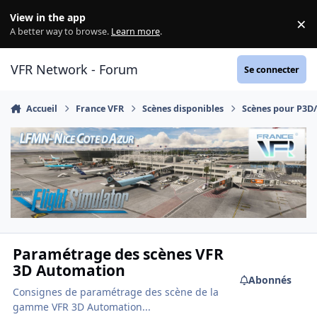
Aller au contenu
View in the app
×
Di
A better way to browse.
Learn more
.
VFR Network - Forum
Se connecter
Accueil
France VFR
Scènes disponibles
Scènes pour P3D
Paramétrage des scènes VFR
3D Automation
Abonnés
Consignes de paramétrage des scène de la
gamme VFR 3D Automation...