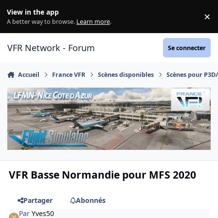
Aller au contenu
View in the app
×
Di
A better way to browse.
Learn more
.
VFR Network - Forum
Se connecter
Accueil
France VFR
Scènes disponibles
Scènes pour P3D
VFR Basse Normandie pour MFS 2020
Partager
Abonnés
Par
Yves50