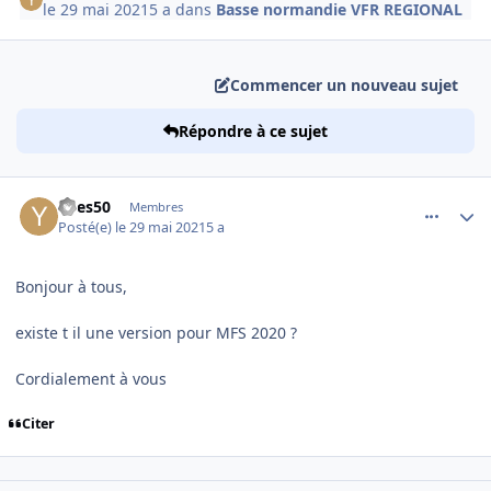
le 29 mai 2021
5 a
dans
Basse normandie VFR REGIONAL
Commencer un nouveau sujet
Répondre à ce sujet
comment_238463
Author stats
Yves50
Membres
Posté(e)
le 29 mai 2021
5 a
Bonjour à tous,
existe t il une version pour MFS 2020 ?
Cordialement à vous
Citer