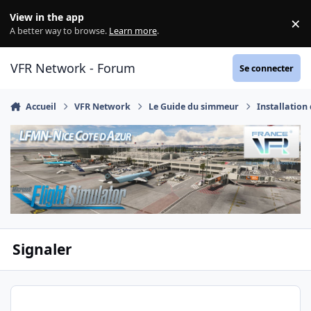
Aller au contenu
View in the app
×
Di
A better way to browse.
Learn more
.
VFR Network - Forum
Se connecter
Accueil
VFR Network
Le Guide du simmeur
Installation
Signaler