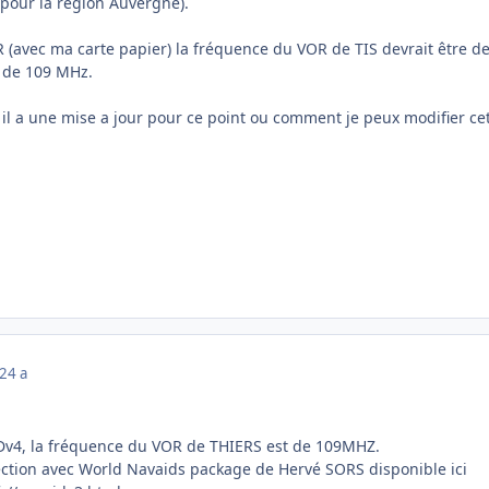
(pour la région Auvergne).
R (avec ma carte papier) la fréquence du VOR de TIS devrait être d
t de 109 MHz.
 il a une mise a jour pour ce point ou comment je peux modifier ce
22
4 a
3Dv4, la fréquence du VOR de THIERS est de 109MHZ.
ection avec World Navaids package de Hervé SORS disponible ici