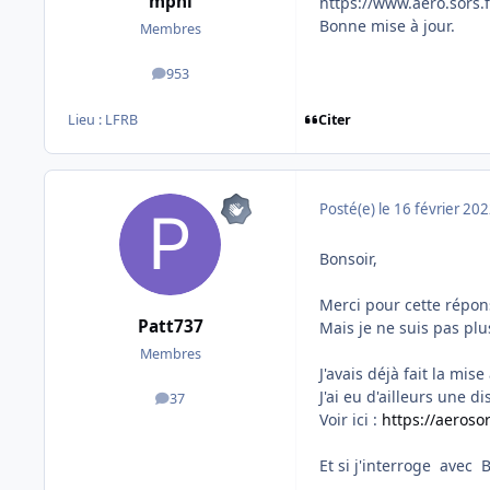
mpni
https://www.aero.sors.
Bonne mise à jour.
Membres
953
messages
Lieu :
LFRB
Citer
Posté(e)
le 16 février 20
Bonsoir,
Merci pour cette répon
Patt737
Mais je ne suis pas plu
Membres
J'avais déjà fait la mi
J'ai eu d'ailleurs une 
37
messages
Voir ici
:
https://aeroso
Et si j'interroge avec