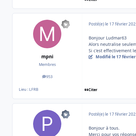
Posté(e)
le 17 février 20
Bonjour Ludmar63
Alors neutralise seuleme
Si c'est effectivement l
mpni
Modifié
le 17 févrie
Membres
953
messages
Lieu :
LFRB
Citer
Posté(e)
le 17 février 20
Bonjour à tous.
Merci pour vos réponse