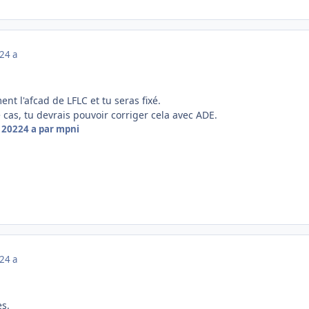
22
4 a
nt l'afcad de LFLC et tu seras fixé.
e cas, tu devrais pouvoir corriger cela avec ADE.
r 2022
4 a
par mpni
22
4 a
s.