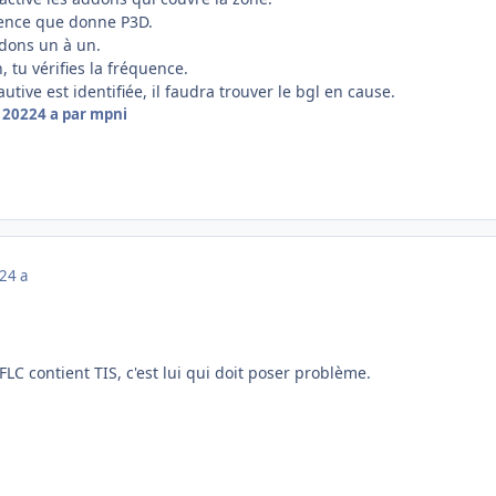
quence que donne P3D.
ddons un à un.
, tu vérifies la fréquence.
utive est identifiée, il faudra trouver le bgl en cause.
r 2022
4 a
par mpni
22
4 a
LC contient TIS, c'est lui qui doit poser problème.