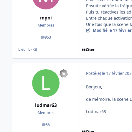
Ensuite vérifie la fré
Puis tu réactives les a
mpni
Entre chaque activation
Une fois que la scène fa
Membres
Modifié
le 17 févrie
953
messages
Lieu :
LFRB
Citer
Posté(e)
le 17 février 20
Bonjour,
de mémoire, la scène LF
ludmar63
Ludmar63
Membres
58
messages
Citer