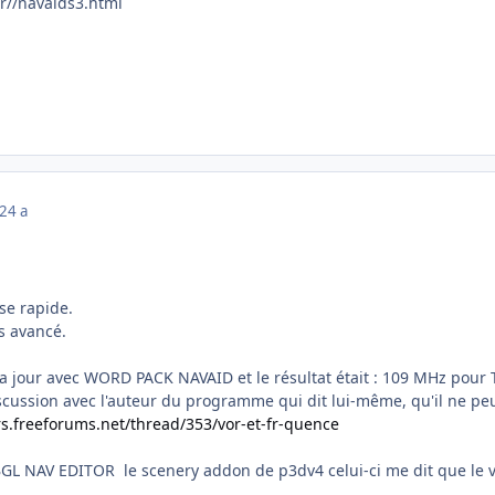
fr//navaids3.html
22
4 a
se rapide.
s avancé.
se a jour avec WORD PACK NAVAID et le résultat était
:
109 MHz pour T
discussion avec l'auteur du programme qui dit lui-même, qu'il ne p
rs.freeforums.net/thread/353/vor-et-fr-quence
 BGL NAV EDITOR le scenery addon de p3dv4 celui-ci me dit que le 