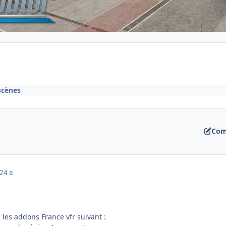
scènes
Com
22
4 a
c les addons France vfr suivant
: