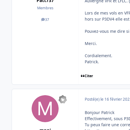
Patt737
Auvergne VFR et LFLC. 
Membres
Lors de mes vols en VF
hors sur P3DV4 elle es
37
messages
Pouvez-vous me dire si
Merci.
Cordialement.
Patrick.
Citer
Posté(e)
le 16 février 20
Bonjour Patrick
Effectivement, sous P
Tu peux faire une corr