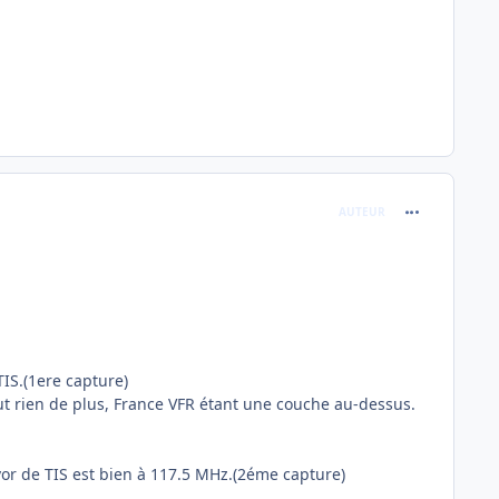
comment_242
AUTEUR
IS.(1ere capture)
eut rien de plus, France VFR étant une couche au-dessus.
vor de TIS est bien à 117.5 MHz.(2éme capture)