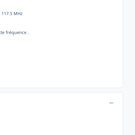
e 117.5 MHz
tte fréquence .
comment_242