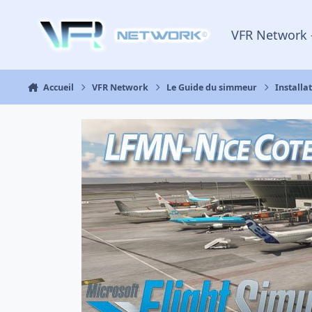
Aller au contenu
VFR Network 
Accueil
VFR Network
Le Guide du simmeur
Installa