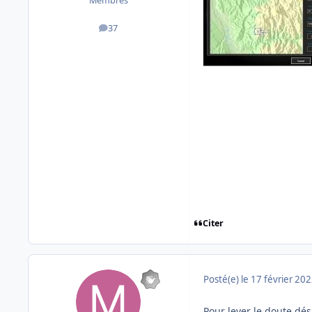
Membres
37
messages
Citer
Posté(e)
le 17 février 20
Pour lever le doute dés