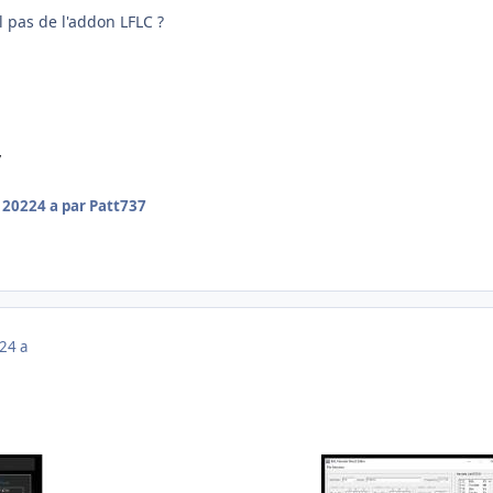
l pas de l'addon LFLC ?
/
r 2022
4 a
par Patt737
22
4 a