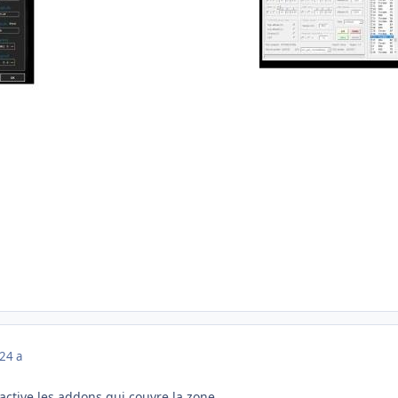
22
4 a
active les addons qui couvre la zone.