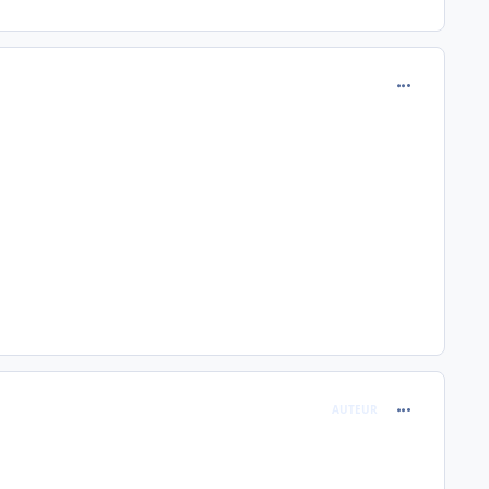
comment_242
comment_242
AUTEUR