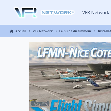
Aller au contenu
VFR Network 
Accueil
VFR Network
Le Guide du simmeur
Installa