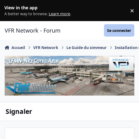
Aller au contenu
View in the app
×
Di
A better way to browse.
Learn more
.
VFR Network - Forum
Se connecter
Accueil
VFR Network
Le Guide du simmeur
Installation
Signaler