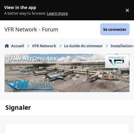
Aller au contenu
View in the app
×
Di
A better way to browse.
Learn more
.
VFR Network - Forum
Se connecter
Accueil
VFR Network
Le Guide du simmeur
Installation
Signaler