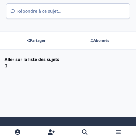
Répondre à ce sujet…
Partager
Abonnés
Aller sur la liste des sujets
Light Mode
Dark Mode
System Preference
i
f
y