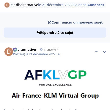
Par
dbalternative
le 21 décembre 2022
3 a
dans
Annonces
Commencer un nouveau sujet
Répondre à ce sujet
comment_245173
Author stats
dbalternative
France VFR
Posté(e)
le 21 décembre 2022
3 a