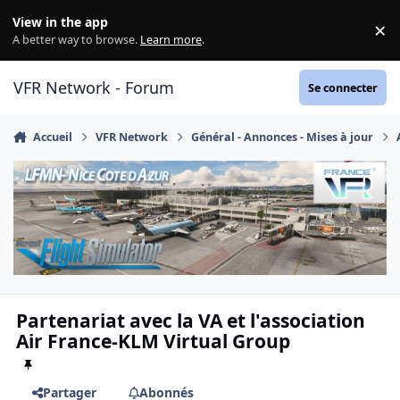
Aller au contenu
View in the app
×
Di
A better way to browse.
Learn more
.
VFR Network - Forum
Se connecter
Accueil
VFR Network
Général - Annonces - Mises à jour
Partenariat avec la VA et l'association
Air France-KLM Virtual Group
Partager
Abonnés